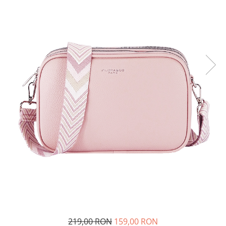
Incaltamine primavara-vara piele
Imbracaminte
Camasi si topuri
Blugi si pantaloni
Fuste
Pulovere si cardigane
Rochii
Salopete
Incaltaminte toamna-iarna piele
219,00 RON
159,00 RON