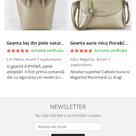
Geanta bej din piele naturala 8966 123
Geanta aurie mica Flora&CO Paris H6930 16
Achizitie verificata
Achizitie verificata
Lili Petre,
Acum 1 saptamana
Iulia Negoita,
Acum 1
A
saptamana
O geantă SUPERBĂ, peste
S
așteptări. A fost prima comandă
Absolut superba! Calitate buna si
f
dar cu siguranța voi reveni și cu
eleganta! Recomand cu drag!
S
alte comenzi. Produs de calitate,
promtitudine în expedierea
comenzii (comanda a sosit a
doua zi). RECOMAND SOFILINE!!!
NEWSLETTER
Nu rata ofertele si promotiile noastre