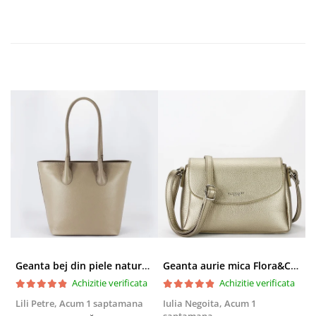
Geanta bej din piele naturala 8966 123
Geanta aurie mica Flora&CO Paris H6930 16
Achizitie verificata
Achizitie verificata
Lili Petre,
Acum 1 saptamana
Iulia Negoita,
Acum 1
A