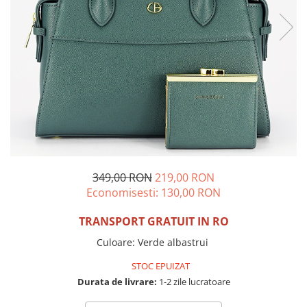
Incaltamine primavara-vara piele
Imbracaminte
Camasi si topuri
Blugi si pantaloni
Fuste
Pulovere si cardigane
Rochii
Salopete
Incaltaminte toamna-iarna piele
349,00 RON
219,00 RON
Economisesti:
130,00
RON
TRANSPORT GRATUIT IN RO
Culoare
:
Verde albastrui
STOC EPUIZAT
Durata de livrare:
1-2 zile lucratoare