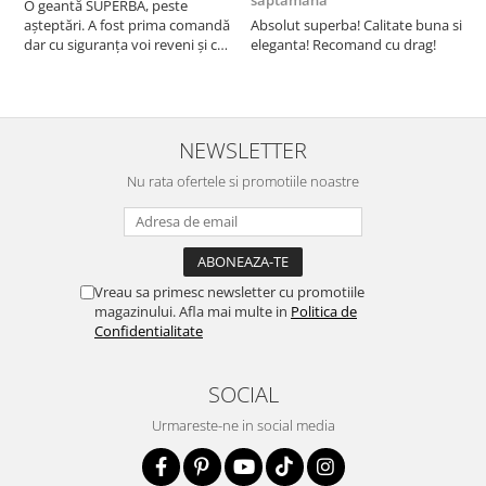
saptamana
O geantă SUPERBĂ, peste
S
așteptări. A fost prima comandă
Absolut superba! Calitate buna si
f
dar cu siguranța voi reveni și cu
eleganta! Recomand cu drag!
S
alte comenzi. Produs de calitate,
promtitudine în expedierea
comenzii (comanda a sosit a
doua zi). RECOMAND SOFILINE!!!
NEWSLETTER
Nu rata ofertele si promotiile noastre
Vreau sa primesc newsletter cu promotiile
magazinului. Afla mai multe in
Politica de
Confidentialitate
SOCIAL
Urmareste-ne in social media