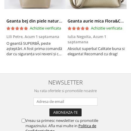
Geanta bej din piele naturala 8966 123
Geanta aurie mica Flora&CO Paris H6930 16
Achizitie verificata
Achizitie verificata
Lili Petre,
Acum 1 saptamana
Iulia Negoita,
Acum 1
A
saptamana
O geantă SUPERBĂ, peste
S
așteptări. A fost prima comandă
Absolut superba! Calitate buna si
f
dar cu siguranța voi reveni și cu
eleganta! Recomand cu drag!
S
alte comenzi. Produs de calitate,
promtitudine în expedierea
comenzii (comanda a sosit a
doua zi). RECOMAND SOFILINE!!!
NEWSLETTER
Nu rata ofertele si promotiile noastre
Vreau sa primesc newsletter cu promotiile
magazinului. Afla mai multe in
Politica de
Confidentialitate