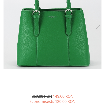
Incaltamine primavara-vara piele
Imbracaminte
Camasi si topuri
Blugi si pantaloni
Fuste
Pulovere si cardigane
Rochii
Salopete
Incaltaminte toamna-iarna piele
269,00 RON
149,00 RON
Economisesti:
120,00
RON