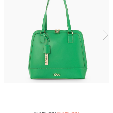
Incaltamine primavara-vara piele
Imbracaminte
Camasi si topuri
Blugi si pantaloni
Fuste
Pulovere si cardigane
Rochii
Salopete
Incaltaminte toamna-iarna piele