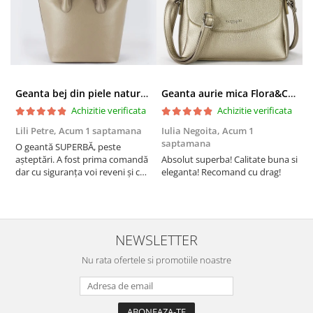
Geanta bej din piele naturala 8966 123
Geanta aurie mica Flora&CO Paris H6930 16
Achizitie verificata
Achizitie verificata
Lili Petre,
Acum 1 saptamana
Iulia Negoita,
Acum 1
A
saptamana
O geantă SUPERBĂ, peste
S
așteptări. A fost prima comandă
Absolut superba! Calitate buna si
f
dar cu siguranța voi reveni și cu
eleganta! Recomand cu drag!
S
alte comenzi. Produs de calitate,
promtitudine în expedierea
comenzii (comanda a sosit a
doua zi). RECOMAND SOFILINE!!!
NEWSLETTER
Nu rata ofertele si promotiile noastre