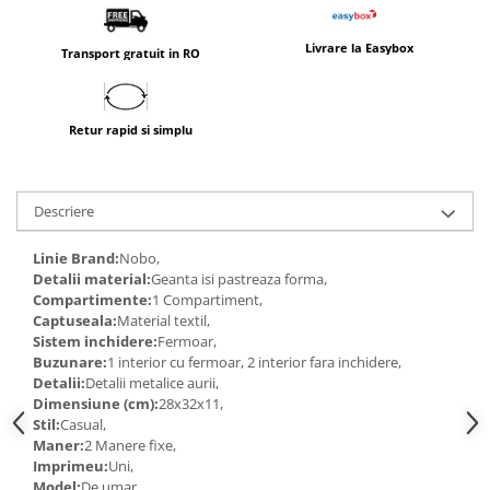
Livrare la Easybox
Transport gratuit in RO
Retur rapid si simplu
Descriere
Linie Brand:
Nobo,
Detalii material:
Geanta isi pastreaza forma,
Compartimente:
1 Compartiment,
Captuseala:
Material textil,
Sistem inchidere:
Fermoar,
Buzunare:
1 interior cu fermoar, 2 interior fara inchidere,
Detalii:
Detalii metalice aurii,
Dimensiune (cm):
28x32x11,
Stil:
Casual,
Maner:
2 Manere fixe,
Imprimeu:
Uni,
Model:
De umar,