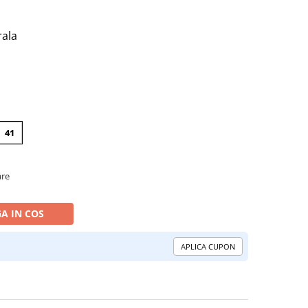
rala
41
are
A IN COS
APLICA CUPON