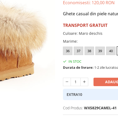
Economisesti:
120,00
RON
Ghete casual din piele natu
TRANSPORT GRATUIT
Culoare
:
Maro deschis
Marime
:
36
37
38
39
40
IN STOC
Durata de livrare:
1-2 zile lucrato
ADAUG
EXTRA10
Cod Produs:
WX5829CAMEL-41