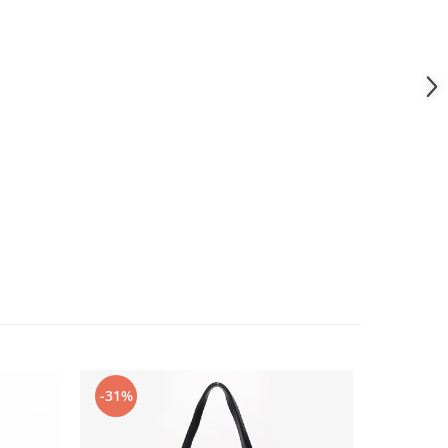
-31%
-36%