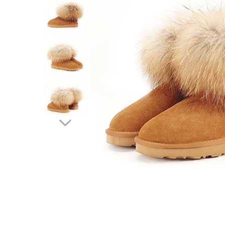
Incaltamine primavara-vara piele
Imbracaminte
Camasi si topuri
Blugi si pantaloni
Fuste
Pulovere si cardigane
Rochii
Salopete
Incaltaminte toamna-iarna piele
Distribuie
pe
Facebook