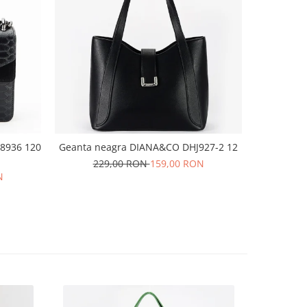
 8936 120
Geanta neagra DIANA&CO DHJ927-2 12
Baler
229,00 RON
159,00 RON
N
16
35
36