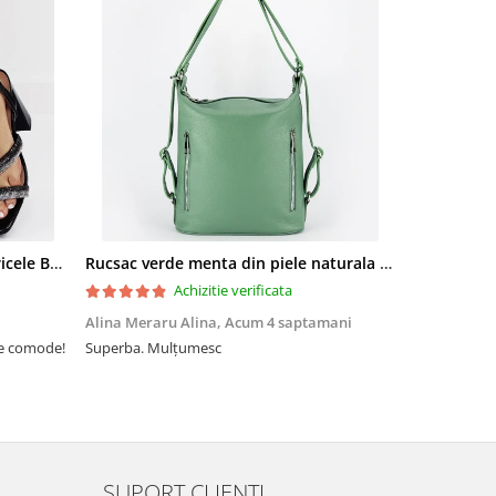
Sandale elegante negre cu pietricele BZF8778 M12
Rucsac verde menta din piele naturala 2 in 1 Lucia 121
Achizitie verificata
Alina Meraru Alina,
Acum 4 saptamani
Irina Mihae
te comode!
Superba. Mulțumesc
Tocmai ce am
foarte rpd n
azi am primi
mtumesc !
SUPORT CLIENTI