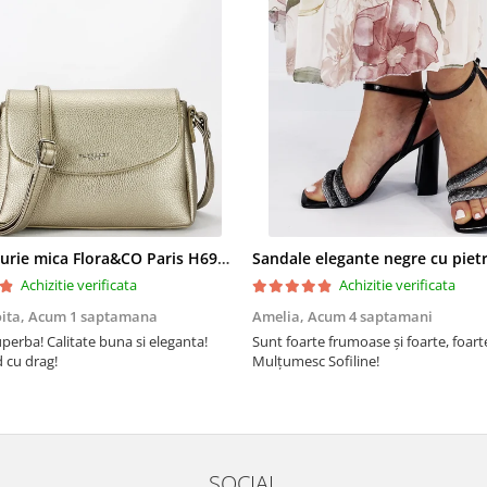
Geanta aurie mica Flora&CO Paris H6930 16
Achizitie verificata
Achizitie verificata
oita,
Acum 1 saptamana
Amelia,
Acum 4 saptamani
perba! Calitate buna si eleganta!
Sunt foarte frumoase şi foarte, foar
cu drag!
Mulţumesc Sofiline!
SOCIAL