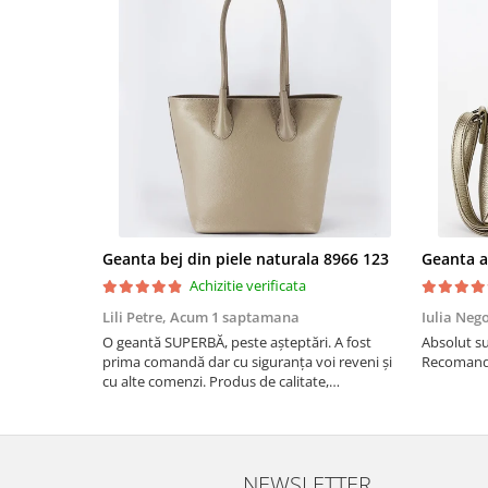
Geanta bej din piele naturala 8966 123
Achizitie verificata
Lili Petre,
Acum 1 saptamana
Iulia Neg
O geantă SUPERBĂ, peste așteptări. A fost
Absolut su
prima comandă dar cu siguranța voi reveni și
Recomand 
cu alte comenzi. Produs de calitate,
promtitudine în expedierea comenzii
(comanda a sosit a doua zi). RECOMAND
SOFILINE!!!
NEWSLETTER