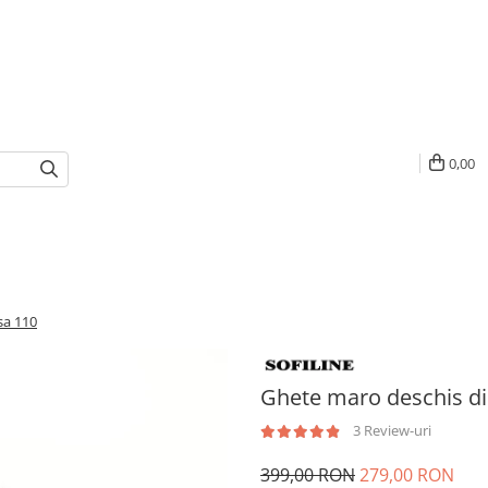
0,00
sa 110
Ghete maro deschis din
3 Review-uri
399,00 RON
279,00 RON