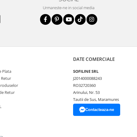
Urmareste-ne in social media
DATE COMERCIALE
 Plata
SOFILINE SRL
e Retur
J2014000088243
Produselor
RO32720360
de Retur
Arinului, Nr. 53
Tautii de Sus, Maramures
L
Contacteaza-ne