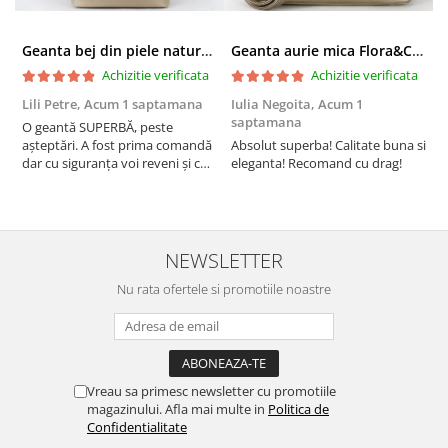
Geanta bej din piele naturala 8966 123
Geanta aurie mica Flora&CO Paris H6930 16
Achizitie verificata
Achizitie verificata
Lili Petre,
Acum 1 saptamana
Iulia Negoita,
Acum 1
A
saptamana
O geantă SUPERBĂ, peste
S
așteptări. A fost prima comandă
Absolut superba! Calitate buna si
f
dar cu siguranța voi reveni și cu
eleganta! Recomand cu drag!
S
alte comenzi. Produs de calitate,
promtitudine în expedierea
comenzii (comanda a sosit a
doua zi). RECOMAND SOFILINE!!!
NEWSLETTER
Nu rata ofertele si promotiile noastre
Vreau sa primesc newsletter cu promotiile
magazinului. Afla mai multe in
Politica de
Confidentialitate