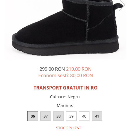
Incaltamine primavara-vara piele
Imbracaminte
Camasi si topuri
Blugi si pantaloni
Fuste
Pulovere si cardigane
Rochii
Salopete
Incaltaminte toamna-iarna piele
299,00 RON
219,00 RON
Economisesti:
80,00
RON
TRANSPORT GRATUIT IN RO
Culoare
:
Negru
Marime
:
36
37
38
39
40
41
STOC EPUIZAT