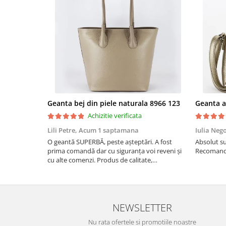
Geanta bej din piele naturala 8966 123
Achizitie verificata
Lili Petre,
Acum 1 saptamana
Iulia Neg
O geantă SUPERBĂ, peste așteptări. A fost
Absolut su
prima comandă dar cu siguranța voi reveni și
Recomand 
cu alte comenzi. Produs de calitate,
promtitudine în expedierea comenzii
(comanda a sosit a doua zi). RECOMAND
SOFILINE!!!
NEWSLETTER
Nu rata ofertele si promotiile noastre