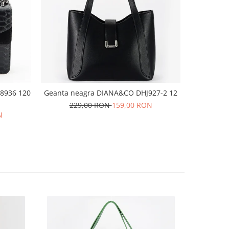
 8936 120
Geanta neagra DIANA&CO DHJ927-2 12
Sandale
229,00 RON
159,00 RON
N
16
36