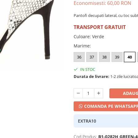
Economisesti:
60,00
RON
Pantofi decupati lateral, cu toc sub
TRANSPORT GRATUIT
Culoare
:
Verde
Marime
:
36
37
38
39
40
IN STOC
Durata de livrare:
1-2 zile lucrato
ADAUG
COMANDA PE WHATSAP
EXTRA10
Cod Produs:
B1-0282H GREEN-4