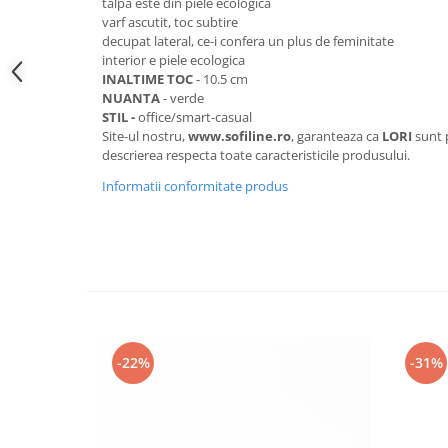
talpa este din piele ecologica
varf ascutit, toc subtire
decupat lateral, ce-i confera un plus de feminitate
interior e piele ecologica
INALTIME TOC
- 10.5 cm
NUANTA
- verde
STIL -
office/smart-casual
Site-ul nostru,
www.sofiline.ro
, garanteaza ca
LORI
sunt p
descrierea respecta toate caracteristicile produsului.
Informatii conformitate produs
-22%
-31%