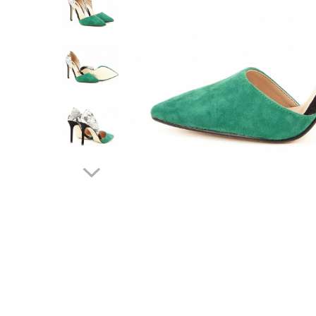
Incaltamine primavara-vara piele
Imbracaminte
Camasi si topuri
Blugi si pantaloni
Fuste
Pulovere si cardigane
Rochii
Salopete
Incaltaminte toamna-iarna piele
Distribuie
pe
Facebook