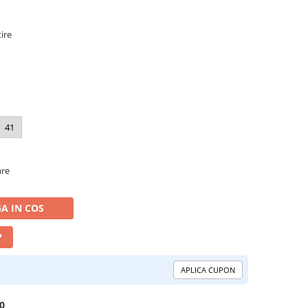
tire
41
are
A IN COS
P
APLICA CUPON
0