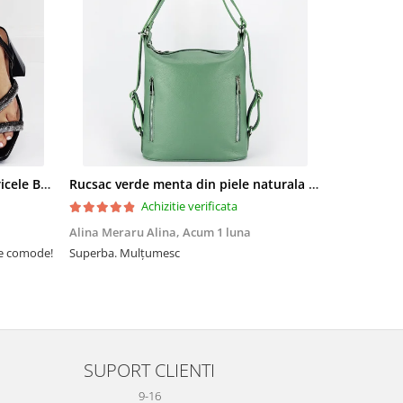
Sandale elegante negre cu pietricele BZF8778 M12
Rucsac verde menta din piele naturala 2 in 1 Lucia 121
Achizitie verificata
Alina Meraru Alina,
Acum 1 luna
Irina Mihae
te comode!
Superba. Mulțumesc
Tocmai ce am
foarte rpd n
azi am primi
mtumesc !
SUPORT CLIENTI
9-16