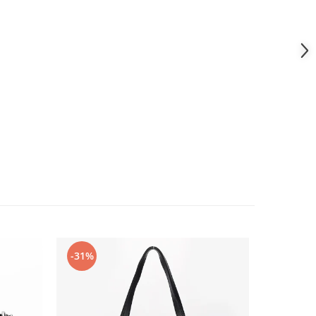
-31%
-24%