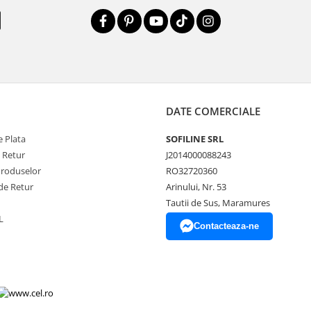
DATE COMERCIALE
 Plata
SOFILINE SRL
e Retur
J2014000088243
Produselor
RO32720360
de Retur
Arinului, Nr. 53
Tautii de Sus, Maramures
L
Contacteaza-ne