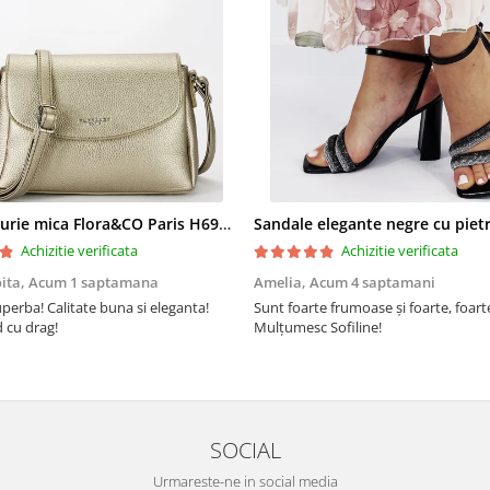
Geanta aurie mica Flora&CO Paris H6930 16
Achizitie verificata
Achizitie verificata
oita,
Acum 1 saptamana
Amelia,
Acum 4 saptamani
perba! Calitate buna si eleganta!
Sunt foarte frumoase şi foarte, foar
cu drag!
Mulţumesc Sofiline!
SOCIAL
Urmareste-ne in social media