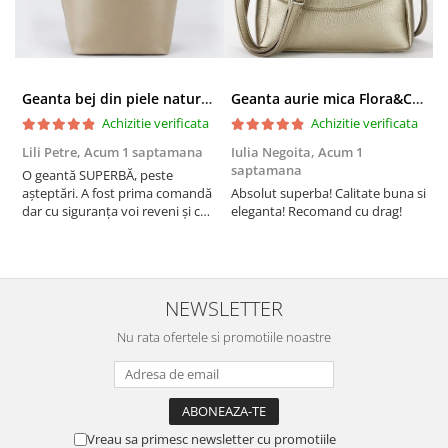
Geanta bej din piele naturala 8966 123
Geanta aurie mica Flora&CO Paris H6930 16
Achizitie verificata
Achizitie verificata
Lili Petre,
Acum 1 saptamana
Iulia Negoita,
Acum 1
A
saptamana
O geantă SUPERBĂ, peste
S
așteptări. A fost prima comandă
Absolut superba! Calitate buna si
f
dar cu siguranța voi reveni și cu
eleganta! Recomand cu drag!
S
alte comenzi. Produs de calitate,
promtitudine în expedierea
comenzii (comanda a sosit a
doua zi). RECOMAND SOFILINE!!!
NEWSLETTER
Nu rata ofertele si promotiile noastre
Vreau sa primesc newsletter cu promotiile