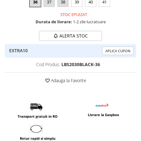
36
37
38
39
40
41
STOC EPUIZAT
Durata de livrare:
1-2 zile lucratoare
ALERTA STOC
EXTRA10
APLICA CUPON
Cod Produs:
LBS2030BLACK-36
Adauga la Favorite
Livrare la Easybox
Transport gratuit in RO
Retur rapid si simplu