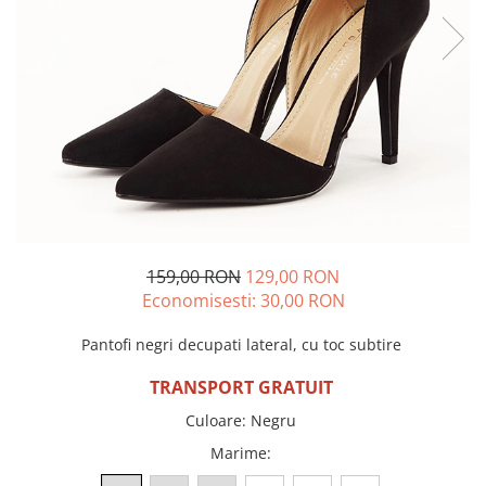
Incaltamine primavara-vara piele
Imbracaminte
Camasi si topuri
Blugi si pantaloni
Fuste
Pulovere si cardigane
Rochii
Salopete
Incaltaminte toamna-iarna piele
159,00 RON
129,00 RON
Economisesti:
30,00
RON
Pantofi negri decupati lateral, cu toc subtire
TRANSPORT GRATUIT
Culoare
:
Negru
Marime
: