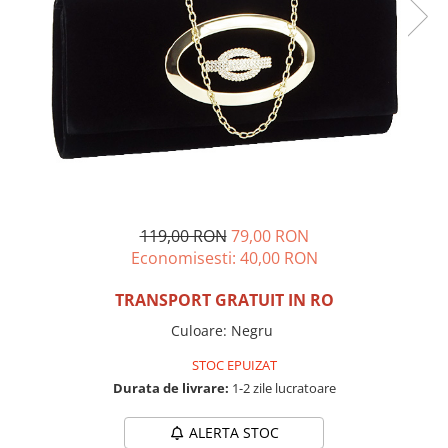
Incaltamine primavara-vara piele
Imbracaminte
Camasi si topuri
Blugi si pantaloni
Fuste
Pulovere si cardigane
Rochii
Salopete
Incaltaminte toamna-iarna piele
119,00 RON
79,00 RON
Economisesti:
40,00
RON
TRANSPORT GRATUIT IN RO
Culoare
:
Negru
STOC EPUIZAT
Durata de livrare:
1-2 zile lucratoare
ALERTA STOC