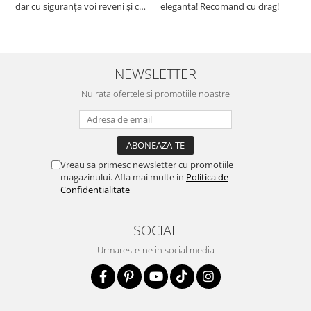
dar cu siguranța voi reveni și cu
eleganta! Recomand cu drag!
S
alte comenzi. Produs de calitate,
promtitudine în expedierea
comenzii (comanda a sosit a
doua zi). RECOMAND SOFILINE!!!
NEWSLETTER
Nu rata ofertele si promotiile noastre
Vreau sa primesc newsletter cu promotiile
magazinului. Afla mai multe in
Politica de
Confidentialitate
SOCIAL
Urmareste-ne in social media