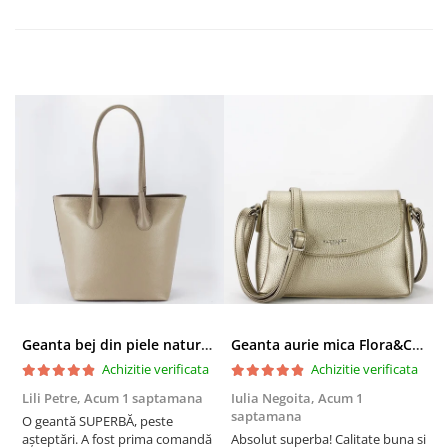
Geanta bej din piele naturala 8966 123
Geanta aurie mica Flora&CO Paris H6930 16
Achizitie verificata
Achizitie verificata
Lili Petre,
Acum 1 saptamana
Iulia Negoita,
Acum 1
A
saptamana
O geantă SUPERBĂ, peste
S
așteptări. A fost prima comandă
Absolut superba! Calitate buna si
f