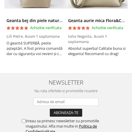
Geanta bej din piele naturala 8966 123
Geanta aurie mica Flora&CO Paris H6930 16
Achizitie verificata
Achizitie verificata
Lili Petre,
Acum 1 saptamana
Iulia Negoita,
Acum 1
A
saptamana
O geantă SUPERBĂ, peste
S
așteptări. A fost prima comandă
Absolut superba! Calitate buna si
f
dar cu siguranța voi reveni și cu
eleganta! Recomand cu drag!
S
alte comenzi. Produs de calitate,
promtitudine în expedierea
comenzii (comanda a sosit a
doua zi). RECOMAND SOFILINE!!!
NEWSLETTER
Nu rata ofertele si promotiile noastre
Vreau sa primesc newsletter cu promotiile
magazinului. Afla mai multe in
Politica de
Confidentialitate