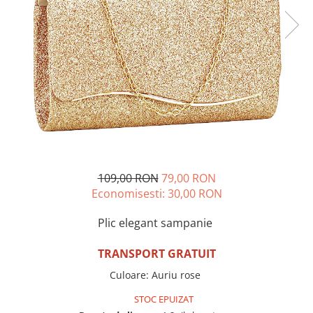
Incaltamine primavara-vara piele
Imbracaminte
Camasi si topuri
Blugi si pantaloni
Fuste
Pulovere si cardigane
Rochii
Salopete
Incaltaminte toamna-iarna piele
109,00 RON
79,00 RON
Economisesti:
30,00
RON
Plic elegant sampanie
TRANSPORT GRATUIT
Culoare
:
Auriu rose
STOC EPUIZAT