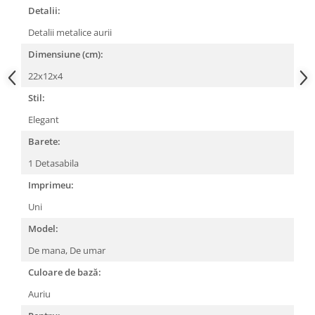
Detalii:
Detalii metalice aurii
Dimensiune (cm):
22x12x4
Stil:
Elegant
Barete:
1 Detasabila
Imprimeu:
Uni
Model:
De mana,
De umar
Culoare de bază:
Auriu