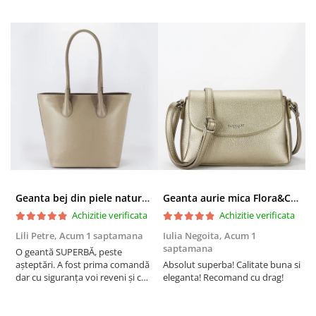
Geanta bej din piele naturala 8966 123
Geanta aurie mica Flora&CO Paris H6930 16
Achizitie verificata
Achizitie verificata
Lili Petre,
Acum 1 saptamana
Iulia Negoita,
Acum 1
A
saptamana
O geantă SUPERBĂ, peste
S
așteptări. A fost prima comandă
Absolut superba! Calitate buna si
f
dar cu siguranța voi reveni și cu
eleganta! Recomand cu drag!
S
alte comenzi. Produs de calitate,
promtitudine în expedierea
comenzii (comanda a sosit a