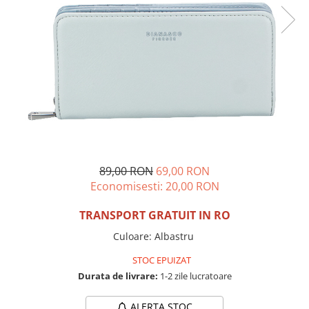
Incaltamine primavara-vara piele
Imbracaminte
Camasi si topuri
Blugi si pantaloni
Fuste
Pulovere si cardigane
Rochii
Salopete
Incaltaminte toamna-iarna piele
89,00 RON
69,00 RON
Economisesti:
20,00
RON
TRANSPORT GRATUIT IN RO
Culoare
:
Albastru
STOC EPUIZAT
Durata de livrare:
1-2 zile lucratoare
ALERTA STOC