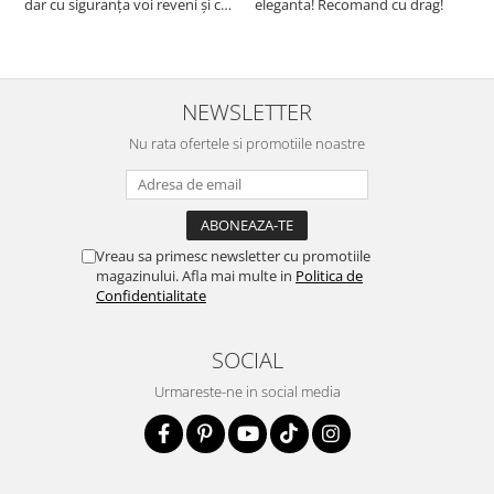
dar cu siguranța voi reveni și cu
eleganta! Recomand cu drag!
S
alte comenzi. Produs de calitate,
promtitudine în expedierea
comenzii (comanda a sosit a
doua zi). RECOMAND SOFILINE!!!
NEWSLETTER
Nu rata ofertele si promotiile noastre
Vreau sa primesc newsletter cu promotiile
magazinului. Afla mai multe in
Politica de
Confidentialitate
SOCIAL
Urmareste-ne in social media