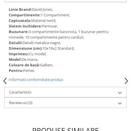
Linie Brand:
David Jones,
Compartimente:
1 Compartiment,
Captuseala:
Material textil,
Sistem inchidere:
Fermoar,
Buzunare:
3 compartimente bancnota, 1 buzunar pentru
monede, 10 compartimente pentru carduri,
Detalii:
Detalii metalice negre,
Dimensiune (cm):
10x19x2 Standard,
Imprimeu:
Cu model,
Model:
De mana,
Culoare de bază:
Galben,
Pentru:
Femei.
Informatii conformitate produs
Caracteristici
Review-uri
(0)
PRODUSE SIMILARE