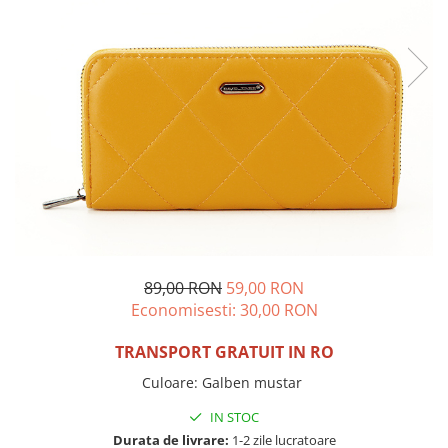
Incaltamine primavara-vara piele
Imbracaminte
Camasi si topuri
Blugi si pantaloni
Fuste
Pulovere si cardigane
Rochii
Salopete
Incaltaminte toamna-iarna piele
89,00 RON
59,00 RON
Economisesti:
30,00
RON
TRANSPORT GRATUIT IN RO
Culoare
:
Galben mustar
IN STOC
Durata de livrare:
1-2 zile lucratoare