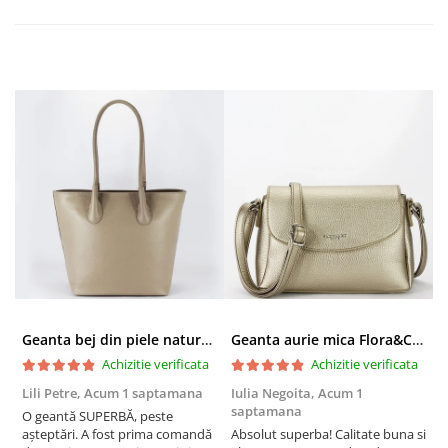
Geanta bej din piele naturala 8966 123
Geanta aurie mica Flora&CO Paris H6930 16
Achizitie verificata
Achizitie verificata
Lili Petre,
Acum 1 saptamana
Iulia Negoita,
Acum 1
A
saptamana
O geantă SUPERBĂ, peste
S
așteptări. A fost prima comandă
Absolut superba! Calitate buna si
f