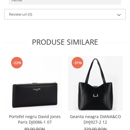
Femei
Review-uri
(0)
PRODUSE SIMILARE
-22%
-31%
Portofel negru David Jones
Geanta neagra DIANA&CO
Paris DJ0086-1 07
DHJ927-2 12
89,00 RON
229,00 RON