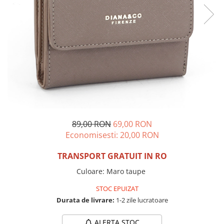
Incaltamine primavara-vara piele
Imbracaminte
Camasi si topuri
Blugi si pantaloni
Fuste
Pulovere si cardigane
Rochii
Salopete
Incaltaminte toamna-iarna piele
89,00 RON
69,00 RON
Economisesti:
20,00
RON
TRANSPORT GRATUIT IN RO
Culoare
:
Maro taupe
STOC EPUIZAT
Durata de livrare:
1-2 zile lucratoare
ALERTA STOC