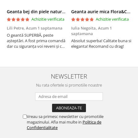
Geanta bej din piele naturala 8966 123
Geanta aurie mica Flora&CO Paris H6930 16
Achizitie verificata
Achizitie verificata
Lili Petre,
Acum 1 saptamana
Iulia Negoita,
Acum 1
A
saptamana
O geantă SUPERBĂ, peste
S
așteptări. A fost prima comandă
Absolut superba! Calitate buna si
f
dar cu siguranța voi reveni și cu
eleganta! Recomand cu drag!
S
alte comenzi. Produs de calitate,
promtitudine în expedierea
comenzii (comanda a sosit a
doua zi). RECOMAND SOFILINE!!!
NEWSLETTER
Nu rata ofertele si promotiile noastre
Vreau sa primesc newsletter cu promotiile
magazinului. Afla mai multe in
Politica de
Confidentialitate