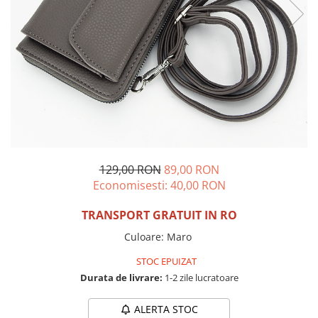
Incaltamine primavara-vara piele
Imbracaminte
Camasi si topuri
Blugi si pantaloni
Fuste
Pulovere si cardigane
Rochii
Salopete
Incaltaminte toamna-iarna piele
129,00 RON
89,00 RON
Economisesti:
40,00
RON
TRANSPORT GRATUIT IN RO
Culoare
:
Maro
STOC EPUIZAT
Durata de livrare:
1-2 zile lucratoare
ALERTA STOC