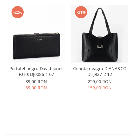
-22%
-31%
Portofel negru David Jones
Geanta neagra DIANA&CO
Paris DJ0086-1 07
DHJ927-2 12
89,00 RON
229,00 RON
69,00 RON
159,00 RON