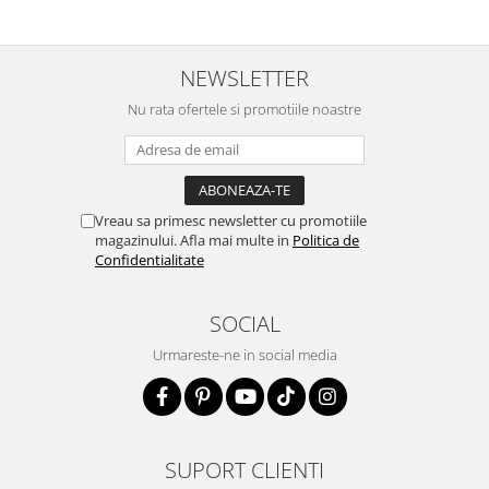
promtitudine în expedierea
comenzii (comanda a sosit a
doua zi). RECOMAND SOFILINE!!!
NEWSLETTER
Nu rata ofertele si promotiile noastre
Vreau sa primesc newsletter cu promotiile
magazinului. Afla mai multe in
Politica de
Confidentialitate
SOCIAL
Urmareste-ne in social media
SUPORT CLIENTI