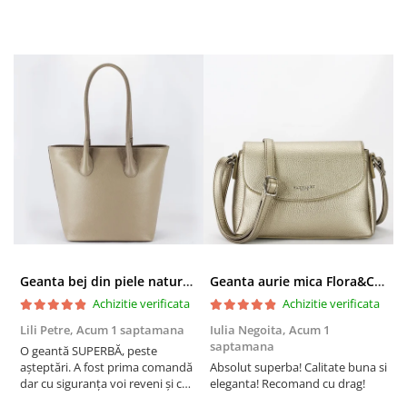
Geanta bej din piele naturala 8966 123
Geanta aurie mica Flora&CO Paris H6930 16
Achizitie verificata
Achizitie verificata
Lili Petre,
Acum 1 saptamana
Iulia Negoita,
Acum 1
A
saptamana
O geantă SUPERBĂ, peste
S
așteptări. A fost prima comandă
Absolut superba! Calitate buna si
f
dar cu siguranța voi reveni și cu
eleganta! Recomand cu drag!
S
alte comenzi. Produs de calitate,