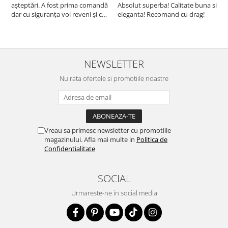
așteptări. A fost prima comandă
Absolut superba! Calitate buna si
f
dar cu siguranța voi reveni și cu
eleganta! Recomand cu drag!
S
alte comenzi. Produs de calitate,
promtitudine în expedierea
comenzii (comanda a sosit a
doua zi). RECOMAND SOFILINE!!!
NEWSLETTER
Nu rata ofertele si promotiile noastre
Vreau sa primesc newsletter cu promotiile
magazinului. Afla mai multe in
Politica de
Confidentialitate
SOCIAL
Urmareste-ne in social media