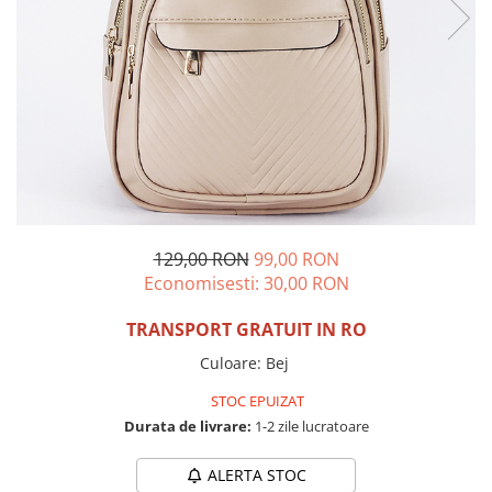
Incaltamine primavara-vara piele
Imbracaminte
Camasi si topuri
Blugi si pantaloni
Fuste
Pulovere si cardigane
Rochii
Salopete
Incaltaminte toamna-iarna piele
129,00 RON
99,00 RON
Economisesti:
30,00
RON
TRANSPORT GRATUIT IN RO
Culoare
:
Bej
STOC EPUIZAT
Durata de livrare:
1-2 zile lucratoare
ALERTA STOC