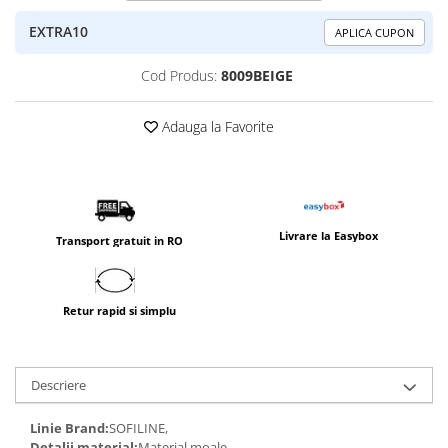
EXTRA10
APLICA CUPON
Cod Produs:
8009BEIGE
Adauga la Favorite
Livrare la Easybox
Transport gratuit in RO
Retur rapid si simplu
Descriere
Linie Brand:
SOFILINE,
Detalii material:
Material moale,