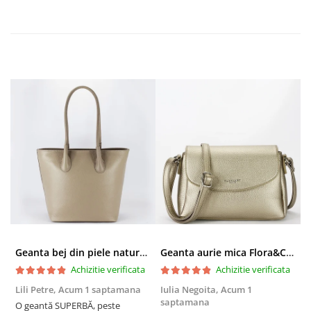
Geanta bej din piele naturala 8966 123
Geanta aurie mica Flora&CO Paris H6930 16
Achizitie verificata
Achizitie verificata
Lili Petre,
Acum 1 saptamana
Iulia Negoita,
Acum 1
A
saptamana
O geantă SUPERBĂ, peste
S