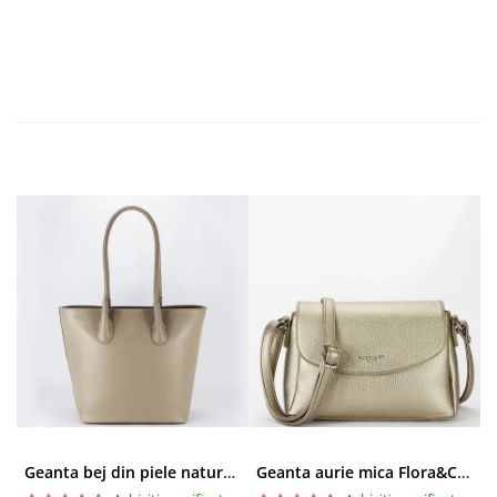
Geanta bej din piele naturala 8966 123
Geanta aurie mica Flora&CO Paris H6930 16