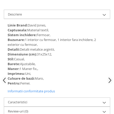
Descriere
Linie Brand:
David Jones,
Captuseala:
Material textil,
Sistem inchidere:
Fermoar,
Buzunare:
1 interior cu fermoar, 1 interior fara inchidere, 2
exterior cu fermoar,
Detalii:
Detalii metalice argintii,
Dimensiune (cm):
31x25x12,
Stil:
Casual,
Barete:
Ajustabile,
Maner:
1 Maner fix,,
Imprimeu:
Uni,
Culoare de bază:
Maro,
Pentru:
Femei.
Informatii conformitate produs
Caracteristici
Review-uri
(0)