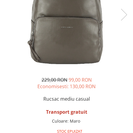
Incaltamine primavara-vara piele
Imbracaminte
Camasi si topuri
Blugi si pantaloni
Fuste
Pulovere si cardigane
Rochii
Salopete
Incaltaminte toamna-iarna piele
229,00 RON
99,00 RON
Economisesti:
130,00
RON
Rucsac mediu casual
Transport gratuit
Culoare
:
Maro
STOC EPUIZAT