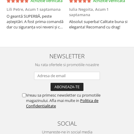
Achizitie verificata
Achizitie verificata
Lili Petre,
Acum 1 saptamana
Iulia Negoita,
Acum 1
A
saptamana
O geantă SUPERBĂ, peste
S
așteptări. A fost prima comandă
Absolut superba! Calitate buna si
f
dar cu siguranța voi reveni și cu
eleganta! Recomand cu drag!
S
alte comenzi. Produs de calitate,
promtitudine în expedierea
comenzii (comanda a sosit a
doua zi). RECOMAND SOFILINE!!!
NEWSLETTER
Nu rata ofertele si promotiile noastre
Vreau sa primesc newsletter cu promotiile
magazinului. Afla mai multe in
Politica de
Confidentialitate
SOCIAL
Urmareste-ne in social media