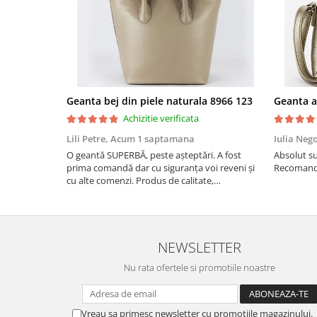
Geanta bej din piele naturala 8966 123
Achizitie verificata
Lili Petre,
Acum 1 saptamana
Iulia Neg
O geantă SUPERBĂ, peste așteptări. A fost
Absolut su
prima comandă dar cu siguranța voi reveni și
Recomand 
cu alte comenzi. Produs de calitate,
promtitudine în expedierea comenzii
(comanda a sosit a doua zi). RECOMAND
SOFILINE!!!
NEWSLETTER
Nu rata ofertele si promotiile noastre
Vreau sa primesc newsletter cu promotiile magazinului.