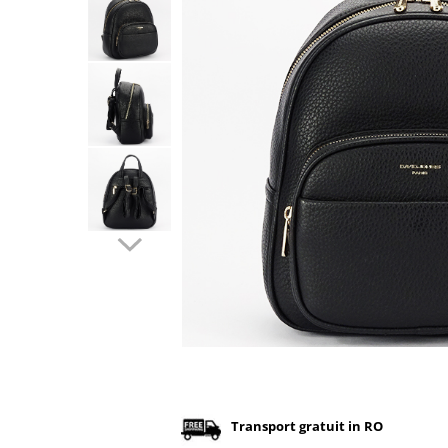
Incaltamine primavara-vara piele
Imbracaminte
Camasi si topuri
Blugi si pantaloni
Fuste
Pulovere si cardigane
Rochii
Salopete
Incaltaminte toamna-iarna piele
Distribuie
pe
Facebook
Transport gratuit in RO