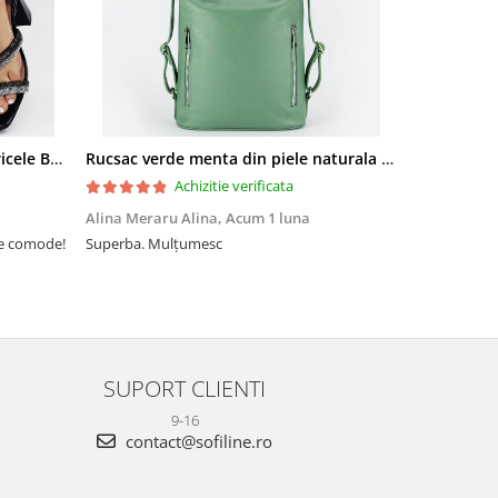
Sandale elegante negre cu pietricele BZF8778 M12
Rucsac verde menta din piele naturala 2 in 1 Lucia 121
Achizitie verificata
Alina Meraru Alina,
Acum 1 luna
Irina Mihae
te comode!
Superba. Mulțumesc
Tocmai ce am
foarte rpd n
azi am primi
mtumesc !
SUPORT CLIENTI
9-16
contact@sofiline.ro