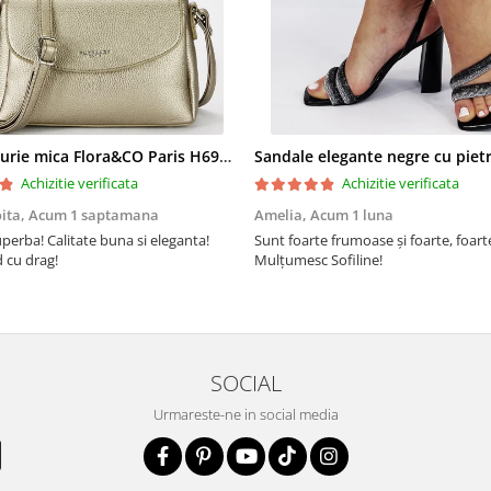
Geanta aurie mica Flora&CO Paris H6930 16
Achizitie verificata
Achizitie verificata
oita,
Acum 1 saptamana
Amelia,
Acum 1 luna
perba! Calitate buna si eleganta!
Sunt foarte frumoase şi foarte, foar
cu drag!
Mulţumesc Sofiline!
SOCIAL
Urmareste-ne in social media