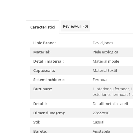
Review-uri
(0)
Caracteristici
Linie Brand:
David Jones
Material:
Piele ecologica
Detalii material:
Material moale
Captuseala:
Material textil
Sistem inchidere:
Fermoar
Buzunare:
1 interior cu fermoar,
1
exterior cu fermoar,
1 
Detalii:
Detalii metalice aurii
Dimensiune (cm):
27x22x10
Stil:
Casual
Barete:
Ajustabile