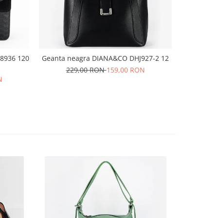
 8936 120
Geanta neagra DIANA&CO DHJ927-2 12
Sandale
229,00 RON
159,00 RON
N
16
36