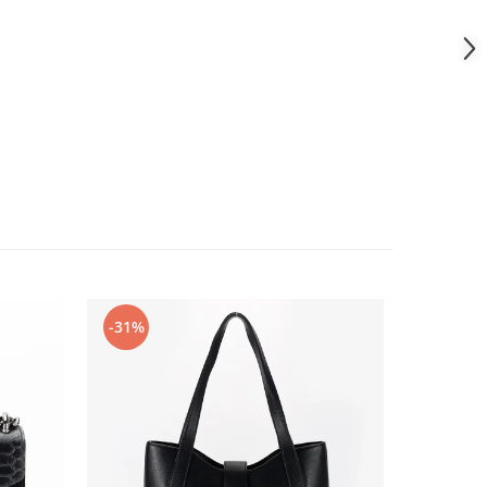
-31%
-24%