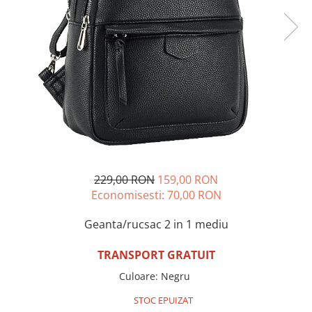
Incaltamine primavara-vara piele
Imbracaminte
Camasi si topuri
Blugi si pantaloni
Fuste
Pulovere si cardigane
Rochii
Salopete
Incaltaminte toamna-iarna piele
229,00 RON
159,00 RON
Economisesti:
70,00
RON
Geanta/rucsac 2 in 1 mediu
TRANSPORT GRATUIT
Culoare
:
Negru
STOC EPUIZAT