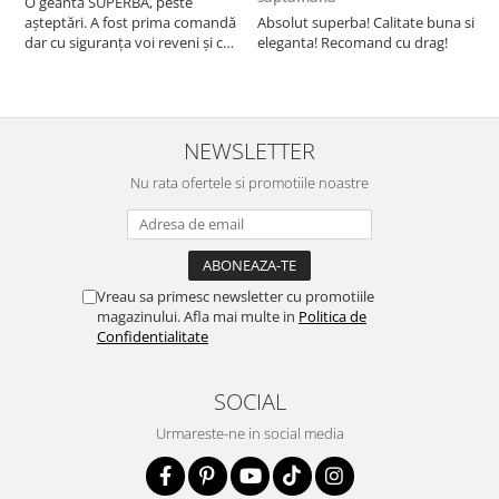
O geantă SUPERBĂ, peste
S
așteptări. A fost prima comandă
Absolut superba! Calitate buna si
f
dar cu siguranța voi reveni și cu
eleganta! Recomand cu drag!
S
alte comenzi. Produs de calitate,
promtitudine în expedierea
comenzii (comanda a sosit a
doua zi). RECOMAND SOFILINE!!!
NEWSLETTER
Nu rata ofertele si promotiile noastre
Vreau sa primesc newsletter cu promotiile
magazinului. Afla mai multe in
Politica de
Confidentialitate
SOCIAL
Urmareste-ne in social media