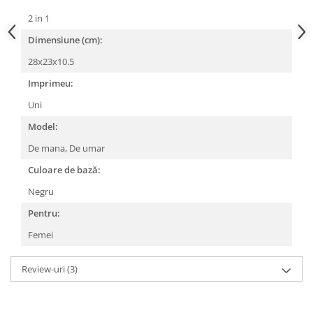
2 in 1
Dimensiune (cm):
28x23x10.5
Imprimeu:
Uni
Model:
De mana,
De umar
Culoare de bază:
Negru
Pentru:
Femei
Review-uri
(3)