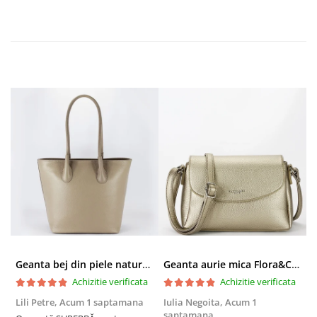
Geanta bej din piele naturala 8966 123
Geanta aurie mica Flora&CO Paris H6930 16
Achizitie verificata
Achizitie verificata
Lili Petre,
Acum 1 saptamana
Iulia Negoita,
Acum 1
A
saptamana