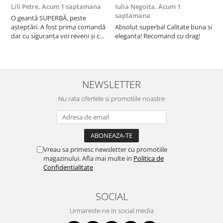
Lili Petre,
Acum 1 saptamana
Iulia Negoita,
Acum 1
A
saptamana
O geantă SUPERBĂ, peste
S
așteptări. A fost prima comandă
Absolut superba! Calitate buna si
f
dar cu siguranța voi reveni și cu
eleganta! Recomand cu drag!
S
alte comenzi. Produs de calitate,
promtitudine în expedierea
comenzii (comanda a sosit a
doua zi). RECOMAND SOFILINE!!!
NEWSLETTER
Nu rata ofertele si promotiile noastre
Vreau sa primesc newsletter cu promotiile
magazinului. Afla mai multe in
Politica de
Confidentialitate
SOCIAL
Urmareste-ne in social media