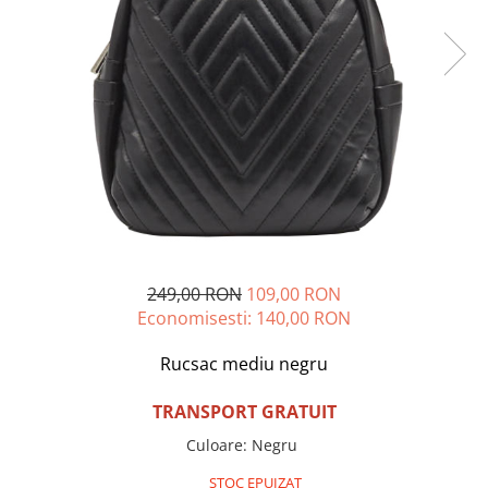
Incaltamine primavara-vara piele
Imbracaminte
Camasi si topuri
Blugi si pantaloni
Fuste
Pulovere si cardigane
Rochii
Salopete
Incaltaminte toamna-iarna piele
249,00 RON
109,00 RON
Economisesti:
140,00
RON
Rucsac mediu negru
TRANSPORT GRATUIT
Culoare
:
Negru
STOC EPUIZAT