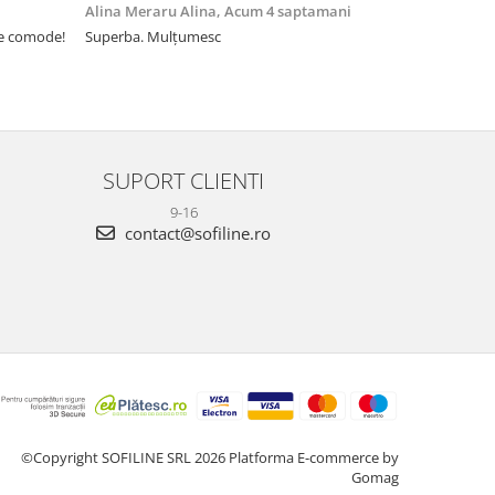
Alina Meraru Alina,
Acum 4 saptamani
Irina Mihae
te comode!
Superba. Mulțumesc
Tocmai ce am
foarte rpd n
azi am primi
mtumesc !
SUPORT CLIENTI
9-16
contact@sofiline.ro
©Copyright SOFILINE SRL 2026
Platforma E-commerce by
Gomag