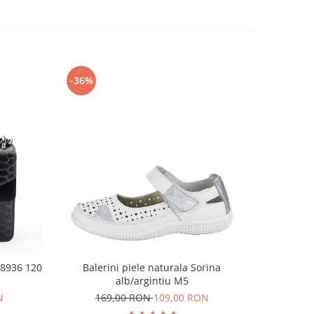
-36%
-26%
 8936 120
Balerini piele naturala Sorina
Sandale
alb/argintiu M5
N
169,00 RON
109,00 RON
18