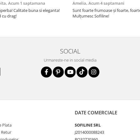
oita,
Acum 1 saptamana
Amelia,
Acum 4 saptamani
perba! Calitate buna si eleganta!
Sunt foarte frumoase şi foarte, foar
cu drag!
Mulţumesc Sofiline!
SOCIAL
Urmareste-ne in social media
DATE COMERCIALE
 Plata
SOFILINE SRL
e Retur
J2014000088243
Produselor
RO32720360