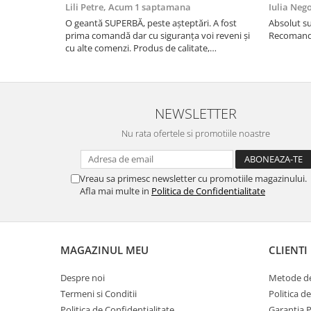
Lili Petre,
Acum 1 saptamana
Iulia Neg
O geantă SUPERBĂ, peste așteptări. A fost
Absolut su
prima comandă dar cu siguranța voi reveni și
Recomand 
cu alte comenzi. Produs de calitate,
promtitudine în expedierea comenzii
(comanda a sosit a doua zi). RECOMAND
SOFILINE!!!
NEWSLETTER
Nu rata ofertele si promotiile noastre
Vreau sa primesc newsletter cu promotiile magazinului.
Afla mai multe in
Politica de Confidentialitate
MAGAZINUL MEU
CLIENTI
Despre noi
Metode de
Termeni si Conditii
Politica d
Politica de Confidentialitate
Garantia 