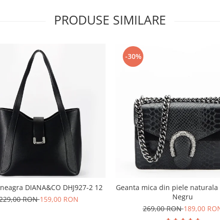
PRODUSE SIMILARE
-30%
 neagra DIANA&CO DHJ927-2 12
Geanta mica din piele naturala
Negru
229,00 RON
159,00 RON
269,00 RON
189,00 RO