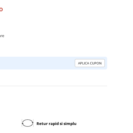
RO
are
APLICA CUPON
Retur rapid si simplu