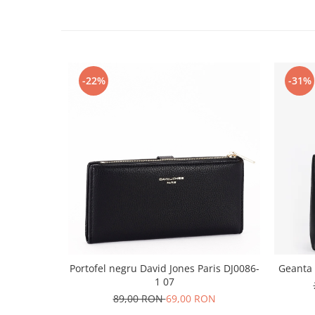
-22%
-31%
Portofel negru David Jones Paris DJ0086-
Geanta
1 07
89,00 RON
69,00 RON