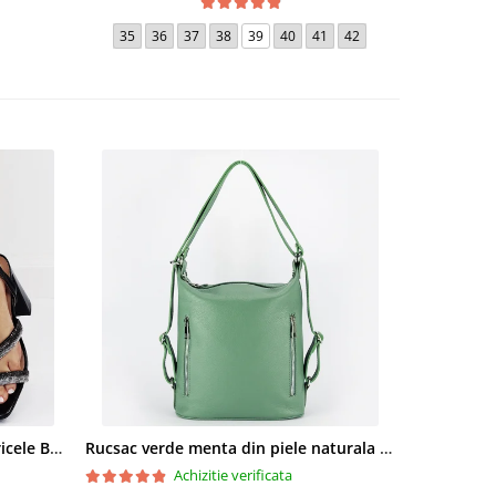
36
35
36
37
38
39
40
41
42
Sandale elegante negre cu pietricele BZF8778 M12
Rucsac verde menta din piele naturala 2 in 1 Lucia 121
Achizitie verificata