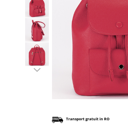
Incaltamine primavara-vara piele
Imbracaminte
Camasi si topuri
Blugi si pantaloni
Fuste
Pulovere si cardigane
Rochii
Salopete
Incaltaminte toamna-iarna piele
Distribuie
pe
Facebook
Transport gratuit in RO