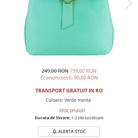
Incaltamine primavara-vara piele
Imbracaminte
Camasi si topuri
Blugi si pantaloni
Fuste
Pulovere si cardigane
Rochii
Salopete
Incaltaminte toamna-iarna piele
249,00 RON
159,00 RON
Economisesti:
90,00
RON
TRANSPORT GRATUIT IN RO
Culoare
:
Verde menta
STOC EPUIZAT
Durata de livrare:
1-2 zile lucratoare
ALERTA STOC