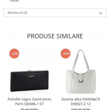
Femei
Review-uri
(0)
PRODUSE SIMILARE
-22%
-31%
Portofel negru David Jones
Geanta alba DIANA&CO
Paris DJ0086-1 07
DHJ927-2 12
89,00 RON
229,00 RON