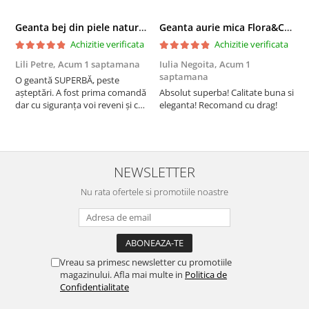
Geanta bej din piele naturala 8966 123
Geanta aurie mica Flora&CO Paris H6930 16
Achizitie verificata
Achizitie verificata
Lili Petre,
Acum 1 saptamana
Iulia Negoita,
Acum 1
A
saptamana
O geantă SUPERBĂ, peste
S
așteptări. A fost prima comandă
Absolut superba! Calitate buna si
f
dar cu siguranța voi reveni și cu
eleganta! Recomand cu drag!
S
alte comenzi. Produs de calitate,
promtitudine în expedierea
comenzii (comanda a sosit a
doua zi). RECOMAND SOFILINE!!!
NEWSLETTER
Nu rata ofertele si promotiile noastre
Vreau sa primesc newsletter cu promotiile
magazinului. Afla mai multe in
Politica de
Confidentialitate