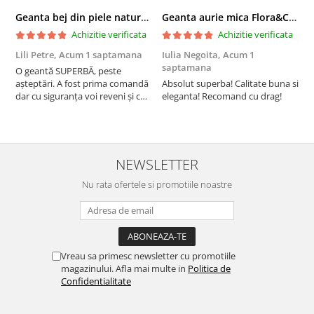
Geanta bej din piele naturala 8966 123
Geanta aurie mica Flora&CO Paris H6930 16
Achizitie verificata
Achizitie verificata
Lili Petre,
Acum 1 saptamana
Iulia Negoita,
Acum 1
A
saptamana
O geantă SUPERBĂ, peste
S
așteptări. A fost prima comandă
Absolut superba! Calitate buna si
f
dar cu siguranța voi reveni și cu
eleganta! Recomand cu drag!
S
alte comenzi. Produs de calitate,
promtitudine în expedierea
comenzii (comanda a sosit a
doua zi). RECOMAND SOFILINE!!!
NEWSLETTER
Nu rata ofertele si promotiile noastre
Vreau sa primesc newsletter cu promotiile
magazinului. Afla mai multe in
Politica de
Confidentialitate