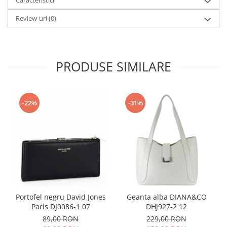
Review-uri
(0)
PRODUSE SIMILARE
-22%
-31%
Portofel negru David Jones
Geanta alba DIANA&CO
Paris DJ0086-1 07
DHJ927-2 12
89,00 RON
229,00 RON