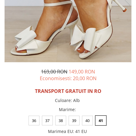
Incaltamine primavara-vara piele
Imbracaminte
Camasi si topuri
Blugi si pantaloni
Fuste
Pulovere si cardigane
Rochii
Salopete
Incaltaminte toamna-iarna piele
169,00 RON
149,00 RON
Economisesti:
20,00
RON
TRANSPORT GRATUIT IN RO
Culoare
:
Alb
Marime
:
36
37
38
39
40
41
Marimea EU
:
41 EU