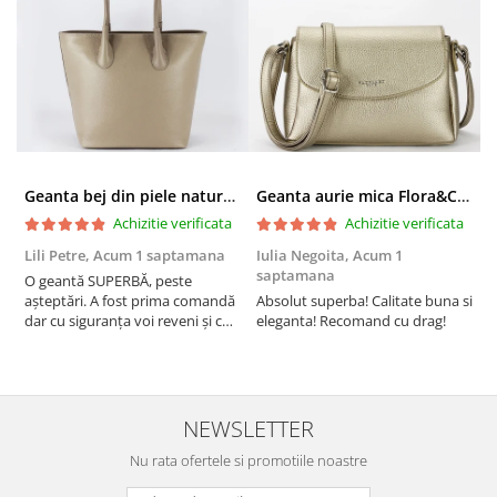
Geanta bej din piele naturala 8966 123
Geanta aurie mica Flora&CO Paris H6930 16
Achizitie verificata
Achizitie verificata
Lili Petre,
Acum 1 saptamana
Iulia Negoita,
Acum 1
A
saptamana
O geantă SUPERBĂ, peste
S
așteptări. A fost prima comandă
Absolut superba! Calitate buna si
f
dar cu siguranța voi reveni și cu
eleganta! Recomand cu drag!
S
alte comenzi. Produs de calitate,
promtitudine în expedierea
comenzii (comanda a sosit a
doua zi). RECOMAND SOFILINE!!!
NEWSLETTER
Nu rata ofertele si promotiile noastre