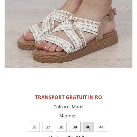
Incaltamine primavara-vara piele
Imbracaminte
Camasi si topuri
Blugi si pantaloni
Fuste
Pulovere si cardigane
Rochii
Salopete
Incaltaminte toamna-iarna piele
TRANSPORT GRATUIT IN RO
Culoare
:
Maro
Marime
:
36
37
38
39
40
41