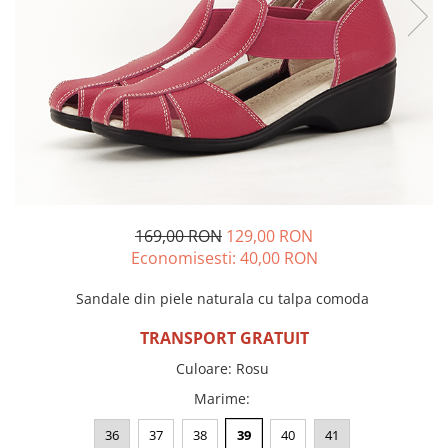
Incaltamine primavara-vara piele
Imbracaminte
Camasi si topuri
Blugi si pantaloni
Fuste
Pulovere si cardigane
Rochii
Salopete
Incaltaminte toamna-iarna piele
169,00 RON
129,00 RON
Economisesti:
40,00
RON
Sandale din piele naturala cu talpa comoda
TRANSPORT GRATUIT
Culoare
:
Rosu
Marime
:
36
37
38
39
40
41