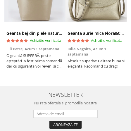
Geanta bej din piele naturala 8966 123
Geanta aurie mica Flora&CO Paris H6930 16
Achizitie verificata
Achizitie verificata
Lili Petre,
Acum 1 saptamana
Iulia Negoita,
Acum 1
A
saptamana
O geantă SUPERBĂ, peste
S
așteptări. A fost prima comandă
Absolut superba! Calitate buna si
f
dar cu siguranța voi reveni și cu
eleganta! Recomand cu drag!
S
alte comenzi. Produs de calitate,
promtitudine în expedierea
comenzii (comanda a sosit a
doua zi). RECOMAND SOFILINE!!!
NEWSLETTER
Nu rata ofertele si promotiile noastre