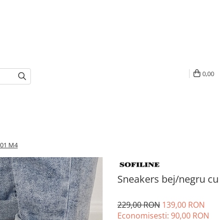
0,00
201 M4
Sneakers bej/negru c
229,00 RON
139,00 RON
Economisesti:
90,00
RON