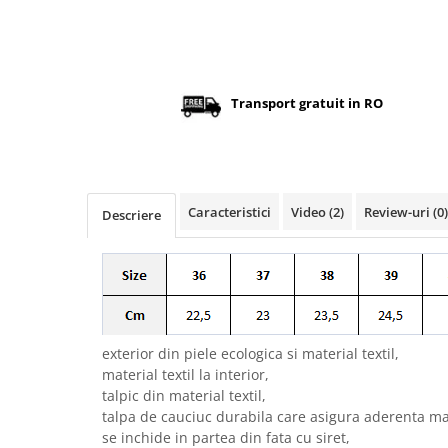
Transport gratuit in RO
Caracteristici
Video
(2)
Review-uri
(0)
Descriere
exterior din piele ecologica si material textil,
material textil la interior,
talpic din material textil,
talpa de cauciuc durabila care asigura aderenta ma
se inchide in partea din fata cu siret,