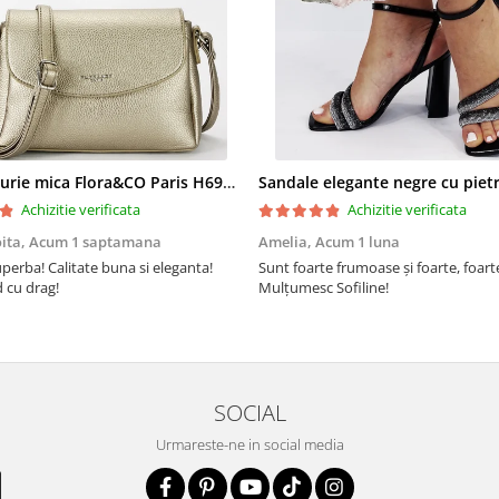
Geanta aurie mica Flora&CO Paris H6930 16
Achizitie verificata
Achizitie verificata
oita,
Acum 1 saptamana
Amelia,
Acum 1 luna
perba! Calitate buna si eleganta!
Sunt foarte frumoase şi foarte, foar
cu drag!
Mulţumesc Sofiline!
SOCIAL
Urmareste-ne in social media