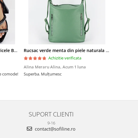
Sandale elegante negre cu pietricele BZF8778 M12
Rucsac verde menta din piele naturala 2 in 1 Lucia 121
Achizitie verificata
Alina Meraru Alina,
Acum 1 luna
Irina Mihae
te comode!
Superba. Mulțumesc
Tocmai ce am
foarte rpd n
azi am primi
mtumesc !
SUPORT CLIENTI
9-16
contact@sofiline.ro