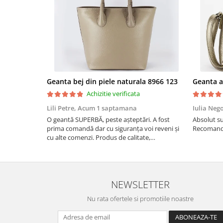
Geanta bej din piele naturala 8966 123
Achizitie verificata
Lili Petre,
Acum 1 saptamana
Iulia Neg
O geantă SUPERBĂ, peste așteptări. A fost
Absolut su
prima comandă dar cu siguranța voi reveni și
Recomand 
cu alte comenzi. Produs de calitate,
promtitudine în expedierea comenzii
(comanda a sosit a doua zi). RECOMAND
SOFILINE!!!
NEWSLETTER
Nu rata ofertele si promotiile noastre