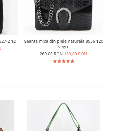
927-2 12
Geanta mica din piele naturala 8936 120
Sandale
Negru
N
269,00 RON
189,00 RON
16
36