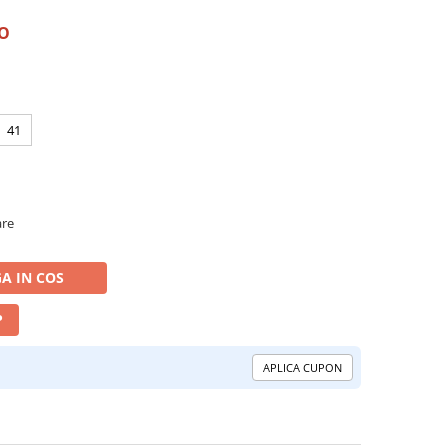
RO
41
are
A IN COS
P
APLICA CUPON