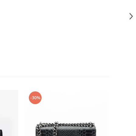
-30%
-24%