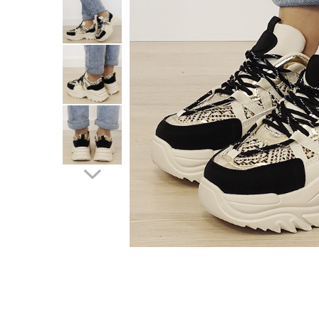
Incaltamine primavara-vara piele
Imbracaminte
Camasi si topuri
Blugi si pantaloni
Fuste
Pulovere si cardigane
Rochii
Salopete
Incaltaminte toamna-iarna piele
Distribuie
pe
Facebook