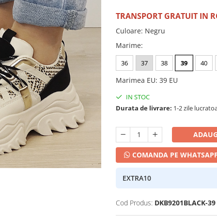
TRANSPORT GRATUIT IN 
Culoare
:
Negru
Marime
:
36
37
38
39
40
Marimea EU
:
39 EU
IN STOC
Durata de livrare:
1-2 zile lucrato
ADAUG
COMANDA PE WHATSAP
EXTRA10
Cod Produs:
DKB9201BLACK-39