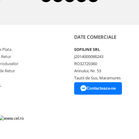
DATE COMERCIALE
 Plata
SOFILINE SRL
e Retur
J2014000088243
Produselor
RO32720360
de Retur
Arinului, Nr. 53
Tautii de Sus, Maramures
L
Contacteaza-ne