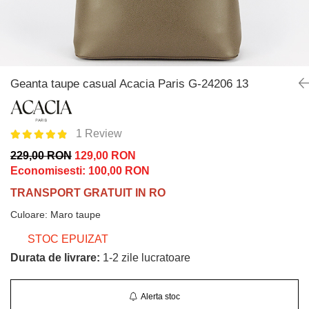
Incaltamine primavara-vara piele
Imbracaminte
Camasi si topuri
Blugi si pantaloni
Fuste
Geanta taupe casual Acacia Paris G-24206 13
Pulovere si cardigane
Rochii
1 Review
Salopete
Incaltaminte toamna-iarna piele
229,00 RON
129,00 RON
Economisesti:
100,00
RON
TRANSPORT GRATUIT IN RO
Culoare
:
Maro taupe
STOC EPUIZAT
Durata de livrare:
1-2 zile lucratoare
Alerta stoc