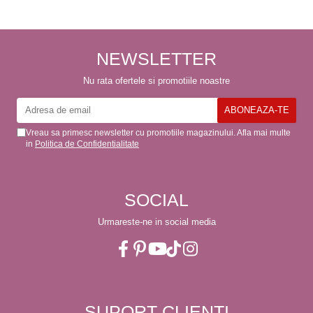
alte comenzi. Produs de calitate,
promtitudine în expedierea
comenzii (comanda a sosit a
doua zi). RECOMAND
SOFILINE!!!
NEWSLETTER
Nu rata ofertele si promotiile noastre
Vreau sa primesc newsletter cu promotiile magazinului. Afla mai multe
in
Politica de Confidentialitate
SOCIAL
Urmareste-ne in social media
SUPORT CLIENTI