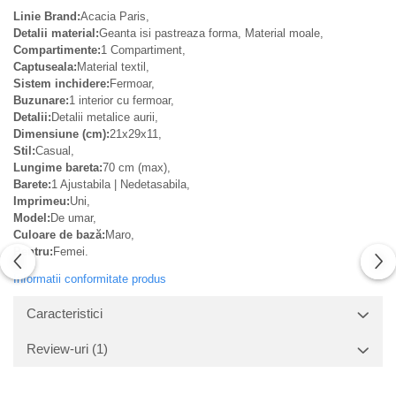
Linie Brand:
Acacia Paris,
Detalii material:
Geanta isi pastreaza forma, Material moale,
Compartimente:
1 Compartiment,
Captuseala:
Material textil,
Sistem inchidere:
Fermoar,
Buzunare:
1 interior cu fermoar,
Detalii:
Detalii metalice aurii,
Dimensiune (cm):
21x29x11,
Stil:
Casual,
Lungime bareta:
70 cm (max),
Barete:
1 Ajustabila | Nedetasabila,
Imprimeu:
Uni,
Model:
De umar,
Culoare de bază:
Maro,
Pentru:
Femei.
Informatii conformitate produs
Caracteristici
Review-uri
(1)