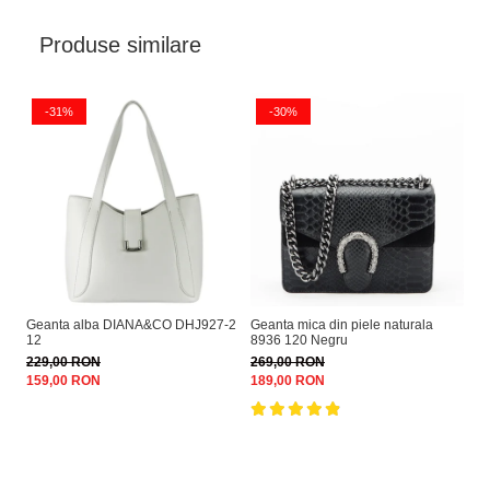
Produse similare
-31%
-30%
Geanta alba DIANA&CO DHJ927-2
Geanta mica din piele naturala
Ge
12
8936 120 Negru
DH
229,00 RON
269,00 RON
22
159,00 RON
189,00 RON
15