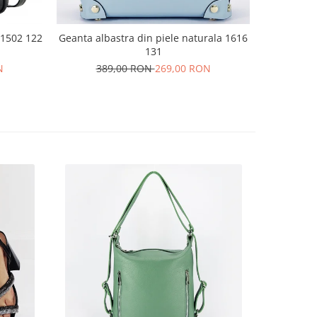
 1502 122
Geanta albastra din piele naturala 1616
Geanta d
131
N
389,00 RON
269,00 RON
34