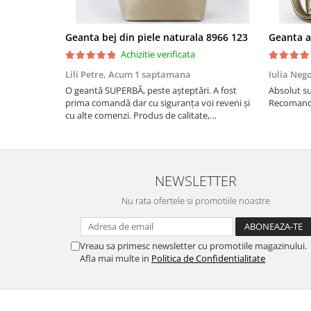
Geanta bej din piele naturala 8966 123
Achizitie verificata
Lili Petre,
Acum 1 saptamana
Iulia Neg
O geantă SUPERBĂ, peste așteptări. A fost
Absolut su
prima comandă dar cu siguranța voi reveni și
Recomand 
cu alte comenzi. Produs de calitate,
promtitudine în expedierea comenzii
(comanda a sosit a doua zi). RECOMAND
SOFILINE!!!
NEWSLETTER
Nu rata ofertele si promotiile noastre
Vreau sa primesc newsletter cu promotiile magazinului.
Afla mai multe in
Politica de Confidentialitate