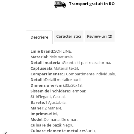
Transport gratuit in RO
Caracteristici
Review-uri
(2)
Descriere
Linie Brand:
SOFILINE,
Material:
Piele naturala,
Detalii material:
Geanta isi pastreaza forma,
Captuseala:
Material textil,
Compartimente:
3 Compartimente individuale,
Detalii:
Detalii metalice aurii,
Dimensiune (cm):
33x30x13,
Sistem de inchidere:
Fermoar,
Stil:
Elegant, Casual,
Barete:
1 Ajustabila,
Maner:
2 Manere,
Imprimeu:
Uni,
Model:
De mana, De umar,
Culoare de bază:
Negru,
Culoare elemente metalice:
Auriu,