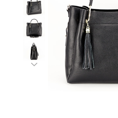
Incaltamine primavara-vara piele
Imbracaminte
Camasi si topuri
Blugi si pantaloni
Fuste
Pulovere si cardigane
Rochii
Salopete
Incaltaminte toamna-iarna piele
Distribuie
pe
Facebook