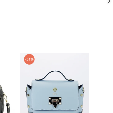
-31%
-32%