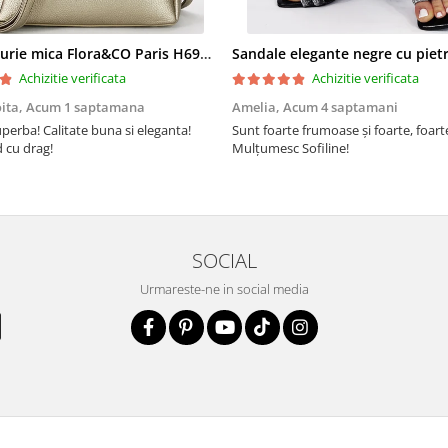
Geanta aurie mica Flora&CO Paris H6930 16
Achizitie verificata
Achizitie verificata
oita,
Acum 1 saptamana
Amelia,
Acum 4 saptamani
perba! Calitate buna si eleganta!
Sunt foarte frumoase şi foarte, foar
cu drag!
Mulţumesc Sofiline!
SOCIAL
Urmareste-ne in social media