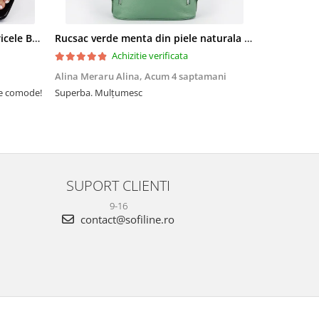
Sandale elegante negre cu pietricele BZF8778 M12
Rucsac verde menta din piele naturala 2 in 1 Lucia 121
Achizitie verificata
Alina Meraru Alina,
Acum 4 saptamani
Irina Mihae
te comode!
Superba. Mulțumesc
Tocmai ce am
foarte rpd n
azi am primi
mtumesc !
SUPORT CLIENTI
9-16
contact@sofiline.ro