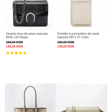
Geanta mica din piele naturala
Portofel si port telefon din piele
Ge
8936 120 Negru
naturala 8971 07 Crem
15
269,00 RON
189,00 RON
29
189,00 RON
149,00 RON
24