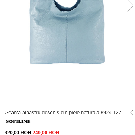
Incaltamine primavara-vara piele
Imbracaminte
Camasi si topuri
Blugi si pantaloni
Fuste
Pulovere si cardigane
Rochii
Salopete
Incaltaminte toamna-iarna piele
Geanta albastru deschis din piele naturala 8924 127
320,00 RON
249,00 RON