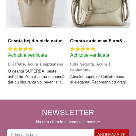
Geanta bej din piele naturala 8966 123
Geanta aurie mica Flora&CO Paris H6930 16
Achizitie verificata
Achizitie verificata
A
Lili Petre,
Acum 1 saptamana
Iulia Negoita,
Acum 1
A
saptamana
O geantă SUPERBĂ, peste
Su
așteptări. A fost prima comandă
Absolut superba! Calitate buna
f
dar cu siguranța voi reveni și cu
si eleganta! Recomand cu drag!
So
alte comenzi. Produs de calitate,
promtitudine în expedierea
comenzii (comanda a sosit a
doua zi). RECOMAND
SOFILINE!!!
NEWSLETTER
Nu rata ofertele si promotiile noastre