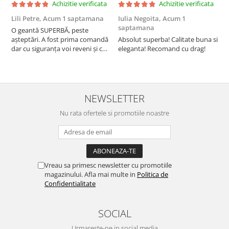
Achizitie verificata
Achizitie verificata
Lili Petre,
Acum 1 saptamana
Iulia Negoita,
Acum 1
A
saptamana
O geantă SUPERBĂ, peste
S
așteptări. A fost prima comandă
Absolut superba! Calitate buna si
f
dar cu siguranța voi reveni și cu
eleganta! Recomand cu drag!
S
alte comenzi. Produs de calitate,
promtitudine în expedierea
comenzii (comanda a sosit a
doua zi). RECOMAND SOFILINE!!!
NEWSLETTER
Nu rata ofertele si promotiile noastre
Vreau sa primesc newsletter cu promotiile
magazinului. Afla mai multe in
Politica de
Confidentialitate
SOCIAL
Urmareste-ne in social media