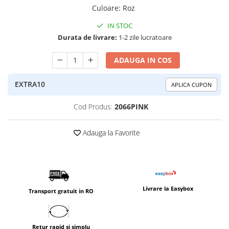
Culoare
:
Roz
IN STOC
Durata de livrare:
1-2 zile lucratoare
ADAUGA IN COS
EXTRA10
APLICA CUPON
Cod Produs:
2066PINK
Adauga la Favorite
Livrare la Easybox
Transport gratuit in RO
Retur rapid si simplu