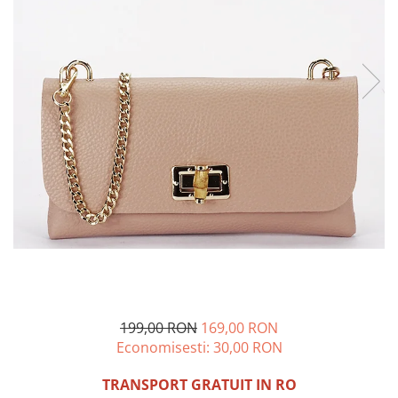
Incaltamine primavara-vara piele
Imbracaminte
Camasi si topuri
Blugi si pantaloni
Fuste
Pulovere si cardigane
Rochii
Salopete
Incaltaminte toamna-iarna piele
199,00 RON
169,00 RON
Economisesti:
30,00
RON
TRANSPORT GRATUIT IN RO