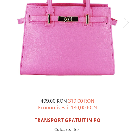
Incaltamine primavara-vara piele
Imbracaminte
Camasi si topuri
Blugi si pantaloni
Fuste
Pulovere si cardigane
Rochii
Salopete
Incaltaminte toamna-iarna piele
499,00 RON
319,00 RON
Economisesti:
180,00
RON
TRANSPORT GRATUIT IN RO
Culoare
:
Roz