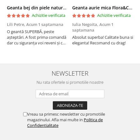
Geanta bej din piele naturala 8966 123
Geanta aurie mica Flora&CO Paris H6930 16
Achizitie verificata
Achizitie verificata
Lili Petre,
Acum 1 saptamana
Iulia Negoita,
Acum 1
A
saptamana
O geantă SUPERBĂ, peste
S
așteptări. A fost prima comandă
Absolut superba! Calitate buna si
f
dar cu siguranța voi reveni și cu
eleganta! Recomand cu drag!
S
alte comenzi. Produs de calitate,
promtitudine în expedierea
comenzii (comanda a sosit a
doua zi). RECOMAND SOFILINE!!!
NEWSLETTER
Nu rata ofertele si promotiile noastre
Vreau sa primesc newsletter cu promotiile
magazinului. Afla mai multe in
Politica de
Confidentialitate