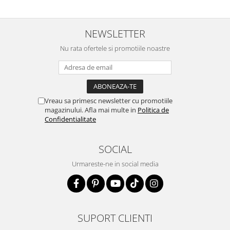
promtitudine în expedierea
comenzii (comanda a sosit a
doua zi). RECOMAND SOFILINE!!!
NEWSLETTER
Nu rata ofertele si promotiile noastre
Vreau sa primesc newsletter cu promotiile
magazinului. Afla mai multe in
Politica de
Confidentialitate
SOCIAL
Urmareste-ne in social media
SUPORT CLIENTI