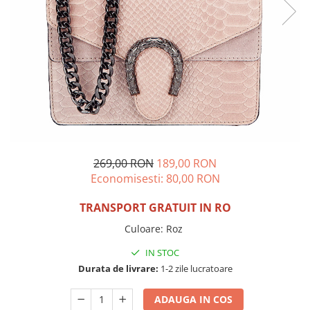
Incaltamine primavara-vara piele
Imbracaminte
Camasi si topuri
Blugi si pantaloni
Fuste
Pulovere si cardigane
Rochii
Salopete
Incaltaminte toamna-iarna piele
269,00 RON
189,00 RON
Economisesti:
80,00
RON
TRANSPORT GRATUIT IN RO
Culoare
:
Roz
IN STOC
Durata de livrare:
1-2 zile lucratoare
ADAUGA IN COS