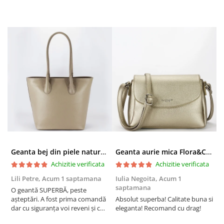
Geanta bej din piele naturala 8966 123
Geanta aurie mica Flora&CO Paris H6930 16
Achizitie verificata
Achizitie verificata
Lili Petre,
Acum 1 saptamana
Iulia Negoita,
Acum 1
A
saptamana
O geantă SUPERBĂ, peste
S
așteptări. A fost prima comandă
Absolut superba! Calitate buna si
f
dar cu siguranța voi reveni și cu
eleganta! Recomand cu drag!
S
alte comenzi. Produs de calitate,