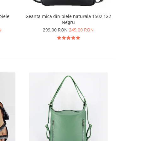
piele
Geanta mica din piele naturala 1502 122
Geanta alb
Negru
N
299,00 RON
249,00 RON
38