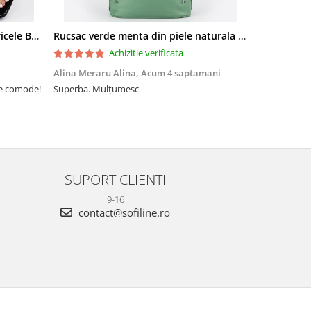
Sandale elegante negre cu pietricele BZF8778 M12
Rucsac verde menta din piele naturala 2 in 1 Lucia 121
Achizitie verificata
Alina Meraru Alina,
Acum 4 saptamani
Irina Mihae
te comode!
Superba. Mulțumesc
Tocmai ce am
foarte rpd n
azi am primi
mtumesc !
SUPORT CLIENTI
9-16
contact@sofiline.ro