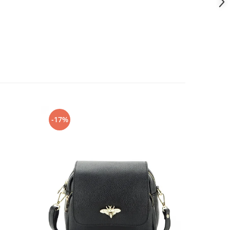
-17%
-31%