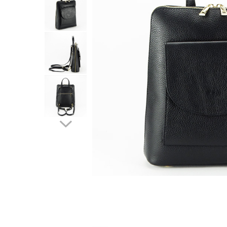
Incaltamine primavara-vara piele
Imbracaminte
Camasi si topuri
Blugi si pantaloni
Fuste
Pulovere si cardigane
Rochii
Salopete
Incaltaminte toamna-iarna piele
Distribuie
pe
Facebook