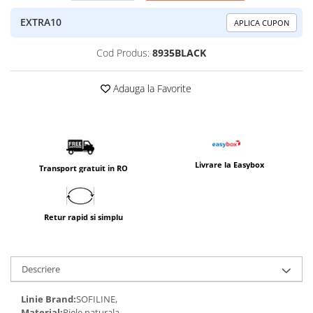
EXTRA10
APLICA CUPON
Cod Produs:
8935BLACK
Adauga la Favorite
Livrare la Easybox
Transport gratuit in RO
Retur rapid si simplu
Descriere
Linie Brand:
SOFILINE,
Material:
Piele naturala,