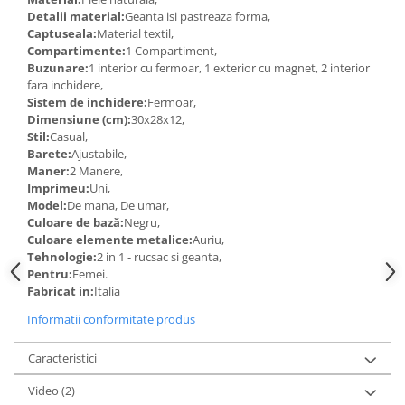
Detalii material:
Geanta isi pastreaza forma,
Captuseala:
Material textil,
Compartimente:
1 Compartiment,
Buzunare:
1 interior cu fermoar, 1 exterior cu magnet, 2 interior
fara inchidere,
Sistem de inchidere:
Fermoar,
Dimensiune (cm):
30x28x12,
Stil:
Casual,
Barete:
Ajustabile,
Maner:
2 Manere,
Imprimeu:
Uni,
Model:
De mana, De umar,
Culoare de bază:
Negru,
Culoare elemente metalice:
Auriu,
Tehnologie:
2 in 1 - rucsac si geanta,
Pentru:
Femei.
Fabricat in:
Italia
Informatii conformitate produs
Caracteristici
Video
(2)