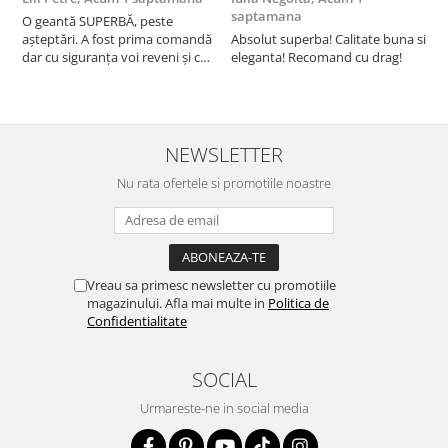
saptamana
O geantă SUPERBĂ, peste
S
așteptări. A fost prima comandă
Absolut superba! Calitate buna si
f
dar cu siguranța voi reveni și cu
eleganta! Recomand cu drag!
S
alte comenzi. Produs de calitate,
promtitudine în expedierea
comenzii (comanda a sosit a
doua zi). RECOMAND SOFILINE!!!
NEWSLETTER
Nu rata ofertele si promotiile noastre
Vreau sa primesc newsletter cu promotiile
magazinului. Afla mai multe in
Politica de
Confidentialitate
SOCIAL
Urmareste-ne in social media