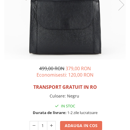
Incaltamine primavara-vara piele
Imbracaminte
Camasi si topuri
Blugi si pantaloni
Fuste
Pulovere si cardigane
Rochii
Salopete
Incaltaminte toamna-iarna piele
499,00 RON
379,00 RON
Economisesti:
120,00
RON
TRANSPORT GRATUIT IN RO
Culoare
:
Negru
IN STOC
Durata de livrare:
1-2 zile lucratoare
ADAUGA IN COS