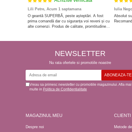
Achizitie verificata
Lili Petre,
Acum 1 saptamana
Iulia Neg
O geantă SUPERBĂ, peste așteptări. A fost
Absolut su
prima comandă dar cu siguranța voi reveni și cu
Recomand 
alte comenzi. Produs de calitate, promtitudine
în expedierea comenzii (comanda a sosit a
doua zi). RECOMAND SOFILINE!!!
NEWSLETTER
Nu rata ofertele si promotiile noastre
Vreau sa primesc newsletter cu promotiile magazinului. Afla mai
multe in
Politica de Confidentialitate
MAGAZINUL MEU
CLIENTI
Despre noi
Metode de