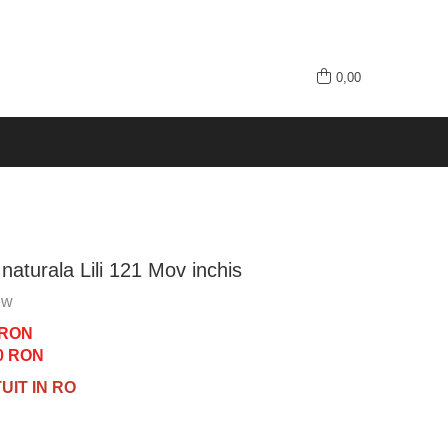
0,00
naturala Lili 121 Mov inchis
ew
 RON
0
RON
IT IN RO