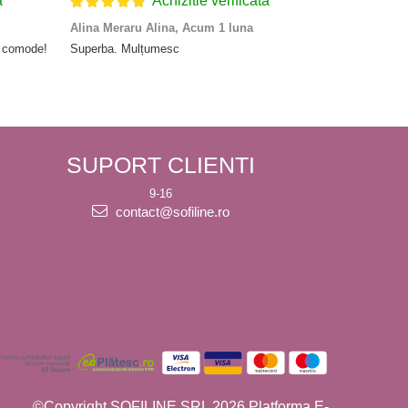
a
Achizitie verificata
Alina Meraru Alina,
Acum 1 luna
Irina Mihae
e comode!
Superba. Mulțumesc
Tocmai ce am
rpd nu ma as
primit-o gea
SUPORT CLIENTI
9-16
contact@sofiline.ro
©Copyright SOFILINE SRL 2026
Platforma E-