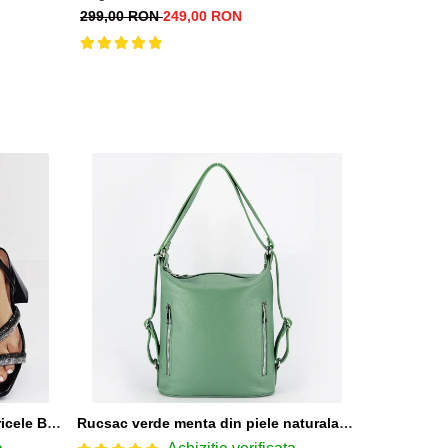
349,00 RO
299,00 RON
249,00 RON
Sandale elegante negre cu pietricele BZF8778 M12
Rucsac verde menta din piele naturala 2 in 1 Lucia 121