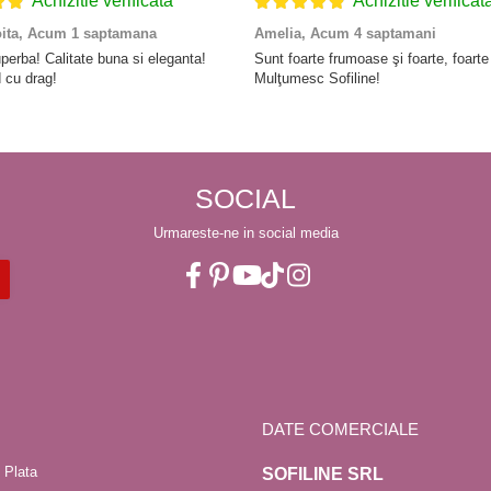
Achizitie verificata
Achizitie verificat
oita,
Acum 1 saptamana
Amelia,
Acum 4 saptamani
perba! Calitate buna si eleganta!
Sunt foarte frumoase şi foarte, foart
cu drag!
Mulţumesc Sofiline!
SOCIAL
Urmareste-ne in social media
DATE COMERCIALE
 Plata
SOFILINE SRL