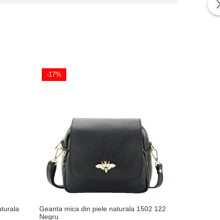
-17%
-32%
aturala
Geanta mica din piele naturala 1502 122
Geanta din 
Negru