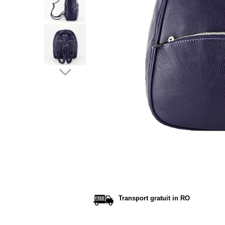
Incaltamine primavara-vara piele
Imbracaminte
Camasi si topuri
Blugi si pantaloni
Fuste
Pulovere si cardigane
Rochii
Salopete
Incaltaminte toamna-iarna piele
Distribu
pe
Facebo
Transport gratuit in RO