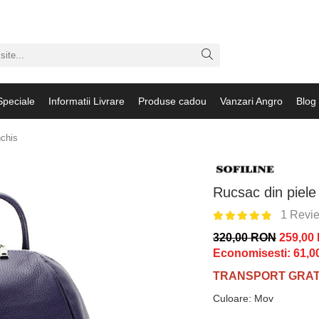
Speciale
Informatii Livrare
Produse cadou
Vanzari Angro
Blog
nchis
Rucsac din piele 
1 Revi
320,00 RON
259,00
Economisesti:
61,0
TRANSPORT GRATU
Culoare
:
Mov