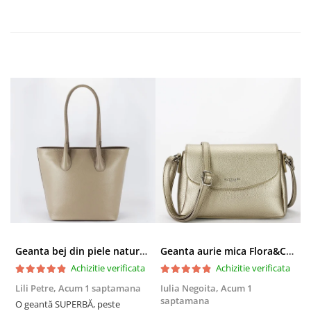
Geanta bej din piele naturala 8966 123
Geanta aurie mica Flora&CO Paris H6930 16
Achizitie verificata
Achizitie verificata
Lili Petre,
Acum 1 saptamana
Iulia Negoita,
Acum 1
A
saptamana
O geantă SUPERBĂ, peste
S