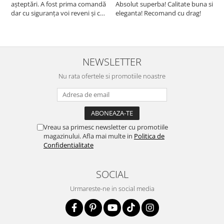
așteptări. A fost prima comandă
Absolut superba! Calitate buna si
f
dar cu siguranța voi reveni și cu
eleganta! Recomand cu drag!
S
alte comenzi. Produs de calitate,
promtitudine în expedierea
comenzii (comanda a sosit a
doua zi). RECOMAND SOFILINE!!!
NEWSLETTER
Nu rata ofertele si promotiile noastre
Vreau sa primesc newsletter cu promotiile
magazinului. Afla mai multe in
Politica de
Confidentialitate
SOCIAL
Urmareste-ne in social media