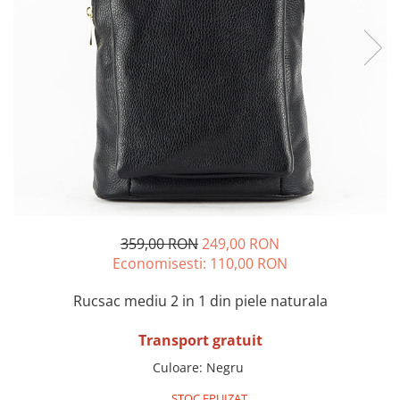
Incaltamine primavara-vara piele
Imbracaminte
Camasi si topuri
Blugi si pantaloni
Fuste
Pulovere si cardigane
Rochii
Salopete
Incaltaminte toamna-iarna piele
359,00 RON
249,00 RON
Economisesti:
110,00
RON
Rucsac mediu 2 in 1 din piele naturala
Transport gratuit
Culoare
:
Negru
STOC EPUIZAT