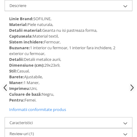
Descriere
Linie Brand:
SOFILINE,
Material:
Piele naturala,
Detalii material:
Geanta nu isi pastreaza forma,
Captuseala:
Material textil,
Sistem inchidere:
Fermoar,
Buzunare:
1 interior cu fermoar, 1 interior fara inchidere, 2
exterior cu fermoar,
Detalii:
Detalii metalice aurii,
Dimensiune (cm):
29x23x9,
Stil:
Casual,
Barete:
Ajustabile,
Maner:
1 Maner,
Imprimeu:
Uni,
Culoare de bază:
Negru,
Pentru:
Femei.
Informatii conformitate produs
Caracteristici
Review-uri
(1)