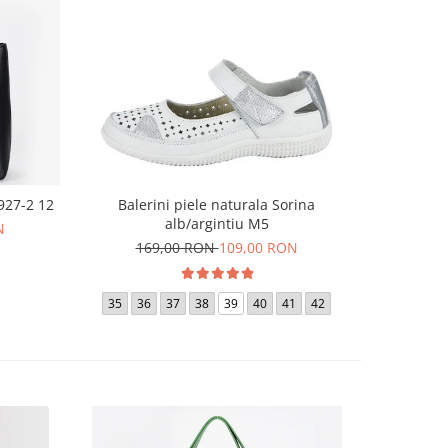
927-2 12
Balerini piele naturala Sorina
Geanta gr
alb/argintiu M5
N
169,00 RON
109,00 RON
34
35
36
37
38
39
40
41
42