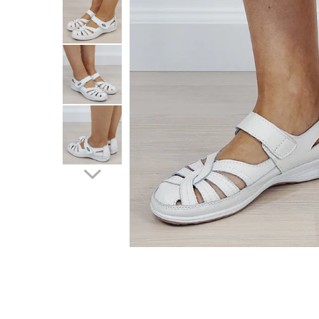
Incaltamine primavara-vara piele
Imbracaminte
Camasi si topuri
Blugi si pantaloni
Fuste
Pulovere si cardigane
Rochii
Salopete
Incaltaminte toamna-iarna piele
Distribuie
pe
Facebook