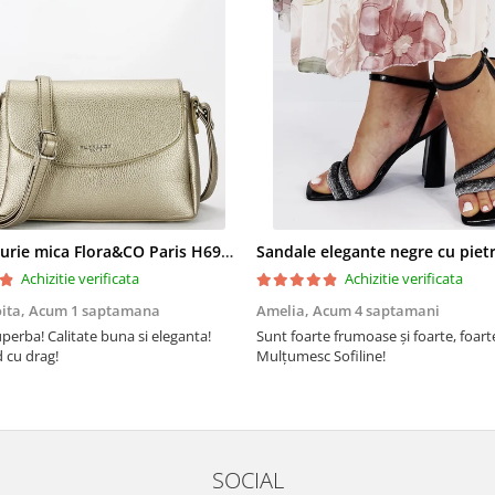
Geanta aurie mica Flora&CO Paris H6930 16
Achizitie verificata
Achizitie verificata
oita,
Acum 1 saptamana
Amelia,
Acum 4 saptamani
perba! Calitate buna si eleganta!
Sunt foarte frumoase şi foarte, foar
cu drag!
Mulţumesc Sofiline!
SOCIAL