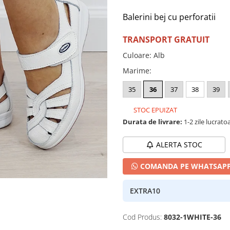
Balerini bej cu perforatii
TRANSPORT GRATUIT
Culoare
:
Alb
Marime
:
35
36
37
38
39
STOC EPUIZAT
Durata de livrare:
1-2 zile lucrato
ALERTA STOC
COMANDA PE WHATSAP
EXTRA10
Cod Produs:
8032-1WHITE-36