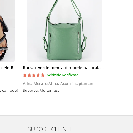
Sandale elegante negre cu pietricele BZF8778 M12
Rucsac verde menta din piele naturala 2 in 1 Lucia 121
Achizitie verificata
Alina Meraru Alina,
Acum 4 saptamani
Irina Mihae
te comode!
Superba. Mulțumesc
Tocmai ce am
foarte rpd n
azi am primi
mtumesc !
SUPORT CLIENTI