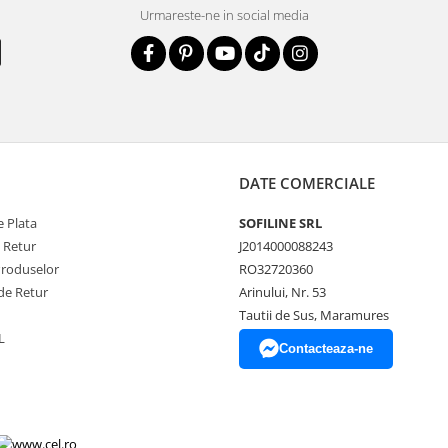
Urmareste-ne in social media
DATE COMERCIALE
 Plata
SOFILINE SRL
e Retur
J2014000088243
Produselor
RO32720360
de Retur
Arinului, Nr. 53
Tautii de Sus, Maramures
L
Contacteaza-ne