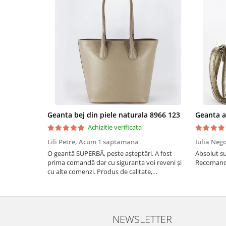
Geanta bej din piele naturala 8966 123
Achizitie verificata
Lili Petre,
Acum 1 saptamana
Iulia Neg
O geantă SUPERBĂ, peste așteptări. A fost
Absolut su
prima comandă dar cu siguranța voi reveni și
Recomand 
cu alte comenzi. Produs de calitate,
promtitudine în expedierea comenzii
(comanda a sosit a doua zi). RECOMAND
SOFILINE!!!
NEWSLETTER