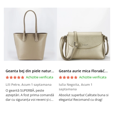
Geanta bej din piele naturala 8966 123
Geanta aurie mica Flora&CO Paris H6930 16
Achizitie verificata
Achizitie verificata
Lili Petre,
Acum 1 saptamana
Iulia Negoita,
Acum 1
A
saptamana
O geantă SUPERBĂ, peste
S
așteptări. A fost prima comandă
Absolut superba! Calitate buna si
f
dar cu siguranța voi reveni și cu
eleganta! Recomand cu drag!
S
alte comenzi. Produs de calitate,
promtitudine în expedierea
comenzii (comanda a sosit a