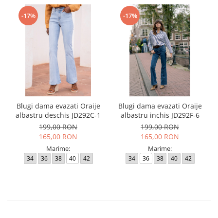
-17%
-17%
Blugi dama evazati Oraije
Blugi dama evazati Oraije
albastru deschis JD292C-1
albastru inchis JD292F-6
199,00 RON
199,00 RON
165,00 RON
165,00 RON
Marime:
Marime:
34
36
38
40
42
34
36
38
40
42