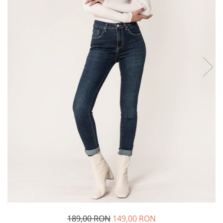
Incaltamine primavara-vara piele
Imbracaminte
Camasi si topuri
Blugi si pantaloni
Fuste
Pulovere si cardigane
Rochii
Salopete
Incaltaminte toamna-iarna piele
189,00 RON
149,00 RON