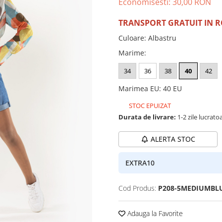
Economisesti:
30,00
RON
TRANSPORT GRATUIT IN 
Culoare
:
Albastru
Marime
:
34
36
38
40
42
Marimea EU
:
40 EU
STOC EPUIZAT
Durata de livrare:
1-2 zile lucrato
ALERTA STOC
EXTRA10
Cod Produs:
P208-5MEDIUMBLU
Adauga la Favorite