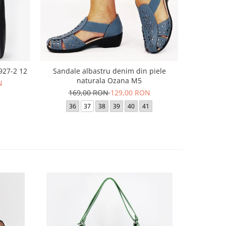
927-2 12
Sandale albastru denim din piele
Baler
naturala Ozana M5
N
169,00 RON
129,00 RON
16
36
37
38
39
40
41
35
36