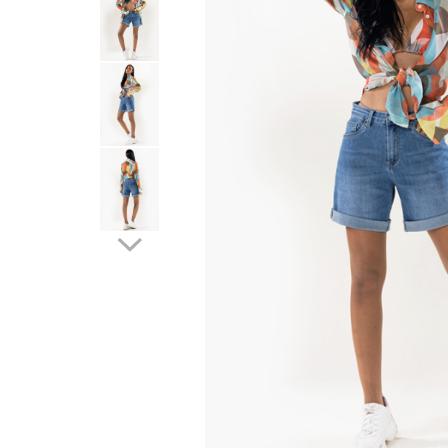
Incaltamine primavara-vara piele
Imbracaminte
Camasi si topuri
Blugi si pantaloni
Fuste
Pulovere si cardigane
Rochii
Salopete
Incaltaminte toamna-iarna piele