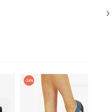
-24%
-36%