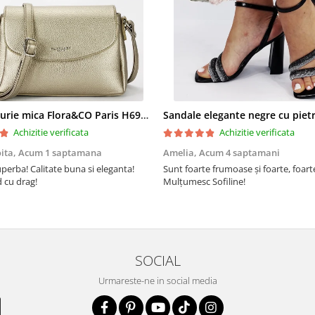
Geanta aurie mica Flora&CO Paris H6930 16
Achizitie verificata
Achizitie verificata
oita,
Acum 1 saptamana
Amelia,
Acum 4 saptamani
perba! Calitate buna si eleganta!
Sunt foarte frumoase şi foarte, foar
cu drag!
Mulţumesc Sofiline!
SOCIAL
Urmareste-ne in social media