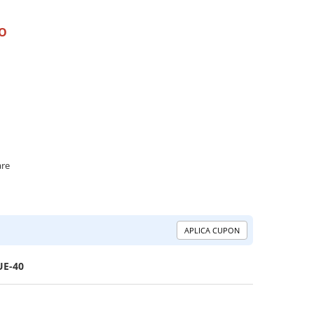
RO
are
APLICA CUPON
E-40