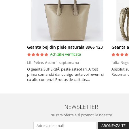
Geanta bej din piele naturala 8966 123
Achizitie verificata
Lili Petre,
Acum 1 saptamana
Iulia Neg
O geantă SUPERBĂ, peste așteptări. A fost
Absolut su
prima comandă dar cu siguranța voi reveni și
Recomand 
cu alte comenzi. Produs de calitate,
promtitudine în expedierea comenzii
(comanda a sosit a doua zi). RECOMAND
SOFILINE!!!
NEWSLETTER
Nu rata ofertele si promotiile noastre