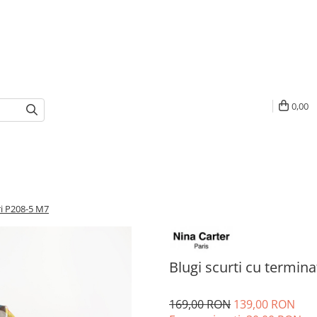
0,00
tri P208-5 M7
Blugi scurti cu termina
169,00 RON
139,00 RON