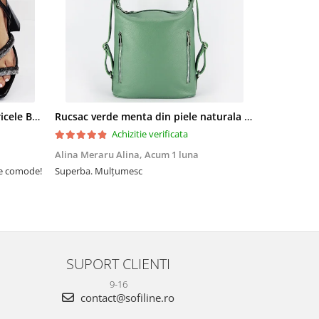
Sandale elegante negre cu pietricele BZF8778 M12
Rucsac verde menta din piele naturala 2 in 1 Lucia 121
Achizitie verificata
Alina Meraru Alina,
Acum 1 luna
Irina Mihae
te comode!
Superba. Mulțumesc
Tocmai ce am
foarte rpd n
azi am primi
mtumesc !
SUPORT CLIENTI
9-16
contact@sofiline.ro