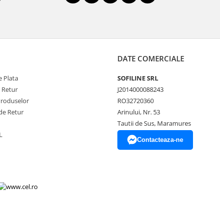
DATE COMERCIALE
 Plata
SOFILINE SRL
e Retur
J2014000088243
Produselor
RO32720360
de Retur
Arinului, Nr. 53
Tautii de Sus, Maramures
L
Contacteaza-ne