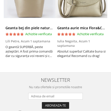
Geanta bej din piele naturala 8966 123
Geanta aurie mica Flora&CO Paris H6930 16
Achizitie verificata
Achizitie verificata
Lili Petre,
Acum 1 saptamana
Iulia Negoita,
Acum 1
A
saptamana
O geantă SUPERBĂ, peste
S
așteptări. A fost prima comandă
Absolut superba! Calitate buna si
f
dar cu siguranța voi reveni și cu
eleganta! Recomand cu drag!
S
alte comenzi. Produs de calitate,
promtitudine în expedierea
comenzii (comanda a sosit a
doua zi). RECOMAND SOFILINE!!!
NEWSLETTER
Nu rata ofertele si promotiile noastre