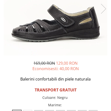
Incaltamine primavara-vara piele
Imbracaminte
Camasi si topuri
Blugi si pantaloni
Fuste
Pulovere si cardigane
Rochii
Salopete
Incaltaminte toamna-iarna piele
169,00 RON
129,00 RON
Economisesti:
40,00
RON
Balerini confortabili din piele naturala
TRANSPORT GRATUIT
Culoare
:
Negru
Marime
: