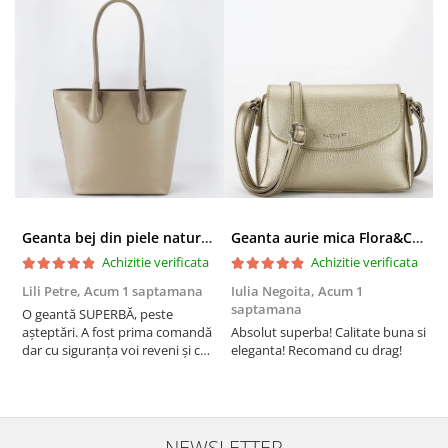
Geanta bej din piele naturala 8966 123
Geanta aurie mica Flora&CO Paris H6930 16
Achizitie verificata
Achizitie verificata
Lili Petre,
Acum 1 saptamana
Iulia Negoita,
Acum 1
A
saptamana
O geantă SUPERBĂ, peste
S
așteptări. A fost prima comandă
Absolut superba! Calitate buna si
f
dar cu siguranța voi reveni și cu
eleganta! Recomand cu drag!
S
alte comenzi. Produs de calitate,
promtitudine în expedierea
comenzii (comanda a sosit a
doua zi). RECOMAND SOFILINE!!!
NEWSLETTER