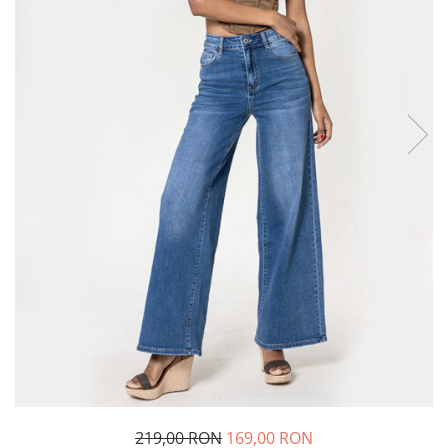
Incaltamine primavara-vara piele
Imbracaminte
Camasi si topuri
Blugi si pantaloni
Fuste
Pulovere si cardigane
Rochii
Salopete
Incaltaminte toamna-iarna piele
219,00 RON
169,00 RON