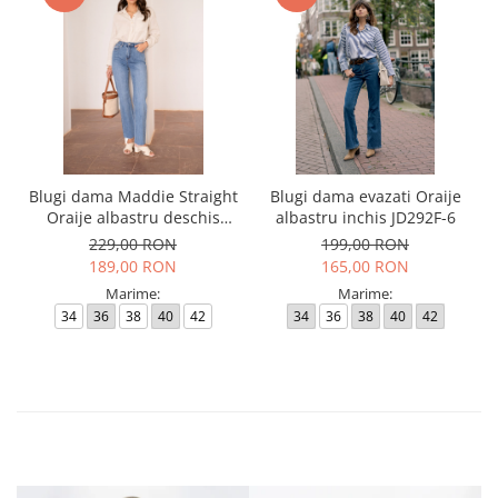
Blugi dama Maddie Straight
Blugi dama evazati Oraije
Oraije albastru deschis
albastru inchis JD292F-6
JD404A-1
229,00 RON
199,00 RON
189,00 RON
165,00 RON
Marime:
Marime:
34
36
38
40
42
34
36
38
40
42