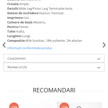
Croiala:
Ampla,
Detalii:
Wide Leg/Picior Larg Terminatie tivita,
Sistem de inchidere:
Nasturi, Fermoar,
Imprimeu:
Uni,
Culoare de bază:
Albastru,
Pentru:
Femei,
Talie:
Inalta,
Lungime:
Lungi,
Compozitie:
80% bumbac, 18% poliester, 2% elastan.
Informatii conformitate produs
Caracteristici
Review-uri
(0)
RECOMANDARI
-23%
-22%