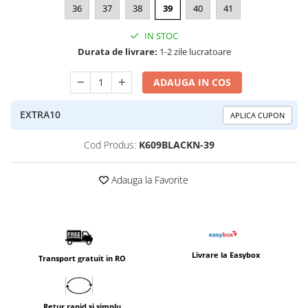
36
37
38
39
40
41
IN STOC
Durata de livrare:
1-2 zile lucratoare
ADAUGA IN COS
EXTRA10
APLICA CUPON
Cod Produs:
K609BLACKN-39
Adauga la Favorite
Livrare la Easybox
Transport gratuit in RO
Retur rapid si simplu