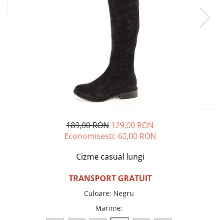
Incaltamine primavara-vara piele
Imbracaminte
Camasi si topuri
Blugi si pantaloni
Fuste
Pulovere si cardigane
Rochii
Salopete
Incaltaminte toamna-iarna piele
189,00 RON
129,00 RON
Economisesti:
60,00
RON
Cizme casual lungi
TRANSPORT GRATUIT
Culoare
:
Negru
Marime
: