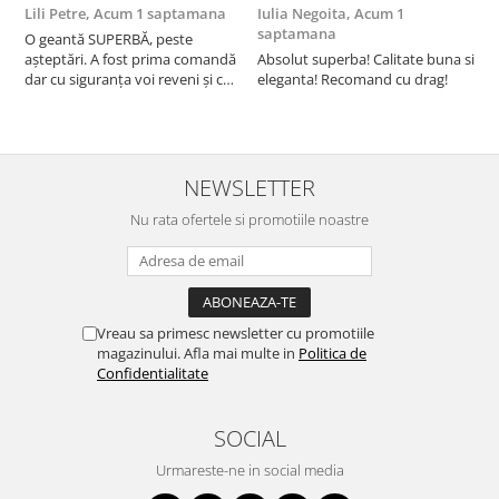
Lili Petre,
Acum 1 saptamana
Iulia Negoita,
Acum 1
A
saptamana
O geantă SUPERBĂ, peste
S
așteptări. A fost prima comandă
Absolut superba! Calitate buna si
f
dar cu siguranța voi reveni și cu
eleganta! Recomand cu drag!
S
alte comenzi. Produs de calitate,
promtitudine în expedierea
comenzii (comanda a sosit a
doua zi). RECOMAND SOFILINE!!!
NEWSLETTER
Nu rata ofertele si promotiile noastre
Vreau sa primesc newsletter cu promotiile
magazinului. Afla mai multe in
Politica de
Confidentialitate
SOCIAL
Urmareste-ne in social media