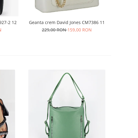
927-2 12
Geanta crem David Jones CM7386 11
Geanta 
N
229,00 RON
159,00 RON
22