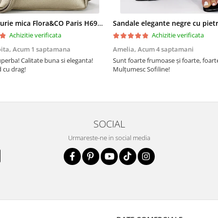
Geanta aurie mica Flora&CO Paris H6930 16
Achizitie verificata
Achizitie verificata
oita,
Acum 1 saptamana
Amelia,
Acum 4 saptamani
perba! Calitate buna si eleganta!
Sunt foarte frumoase şi foarte, foar
cu drag!
Mulţumesc Sofiline!
SOCIAL
Urmareste-ne in social media