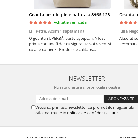
Geanta bej din piele naturala 8966 123
Achizitie verificata
Lili Petre,
Acum 1 saptamana
Iulia Neg
O geantă SUPERBĂ, peste așteptări. A fost
Absolut su
prima comandă dar cu siguranța voi reveni și
Recomand 
cu alte comenzi. Produs de calitate,
promtitudine în expedierea comenzii
(comanda a sosit a doua zi). RECOMAND
SOFILINE!!!
NEWSLETTER
Nu rata ofertele si promotiile noastre
Vreau sa primesc newsletter cu promotiile magazinului.
Afla mai multe in
Politica de Confidentialitate