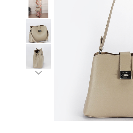
Incaltamine primavara-vara piele
Imbracaminte
Camasi si topuri
Blugi si pantaloni
Fuste
Pulovere si cardigane
Rochii
Salopete
Incaltaminte toamna-iarna piele