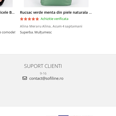
Sandale elegante negre cu pietricele BZF8778 M12
Rucsac verde menta din piele naturala 2 in 1 Lucia 121
Achizitie verificata
Alina Meraru Alina,
Acum 4 saptamani
Irina Mihae
te comode!
Superba. Mulțumesc
Tocmai ce am
foarte rpd n
azi am primi
mtumesc !
SUPORT CLIENTI
9-16
contact@sofiline.ro