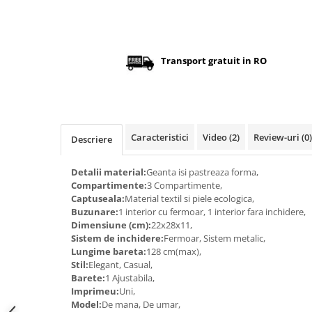
Distribuie
pe
Facebook
Transport gratuit in RO
Caracteristici
Video
(2)
Review-uri
(0)
Descriere
Detalii material:
Geanta isi pastreaza forma,
Compartimente:
3 Compartimente,
Captuseala:
Material textil si piele ecologica,
Buzunare:
1 interior cu fermoar, 1 interior fara inchidere,
Dimensiune (cm):
22x28x11,
Sistem de inchidere:
Fermoar, Sistem metalic,
Lungime bareta:
128 cm(max),
Stil:
Elegant, Casual,
Barete:
1 Ajustabila,
Imprimeu:
Uni,
Model:
De mana, De umar,