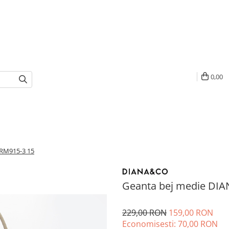
0,00
RM915-3 15
Geanta bej medie DI
229,00 RON
159,00 RON
Economisesti:
70,00
RON