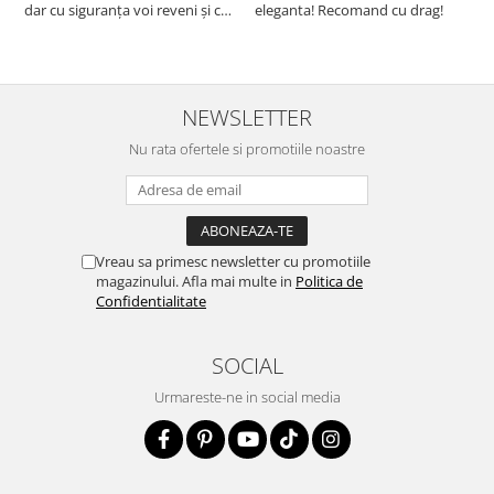
dar cu siguranța voi reveni și cu
eleganta! Recomand cu drag!
S
alte comenzi. Produs de calitate,
promtitudine în expedierea
comenzii (comanda a sosit a
doua zi). RECOMAND SOFILINE!!!
NEWSLETTER
Nu rata ofertele si promotiile noastre
Vreau sa primesc newsletter cu promotiile
magazinului. Afla mai multe in
Politica de
Confidentialitate
SOCIAL
Urmareste-ne in social media