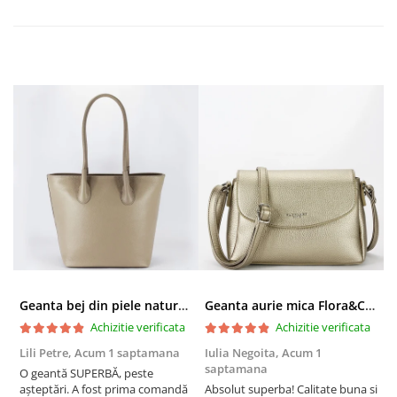
Geanta bej din piele naturala 8966 123
Geanta aurie mica Flora&CO Paris H6930 16
Achizitie verificata
Achizitie verificata
Lili Petre,
Acum 1 saptamana
Iulia Negoita,
Acum 1
A
saptamana
O geantă SUPERBĂ, peste
S
așteptări. A fost prima comandă
Absolut superba! Calitate buna si
f