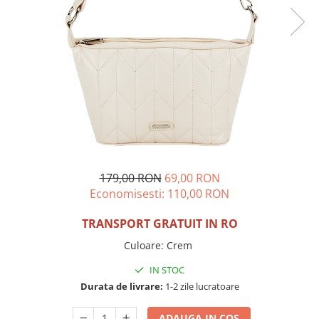
Incaltamine primavara-vara piele
Imbracaminte
Camasi si topuri
Blugi si pantaloni
Fuste
Pulovere si cardigane
Rochii
Salopete
Incaltaminte toamna-iarna piele
179,00 RON
69,00 RON
Economisesti:
110,00
RON
TRANSPORT GRATUIT IN RO
Culoare
:
Crem
IN STOC
Durata de livrare:
1-2 zile lucratoare
ADAUGA IN COS