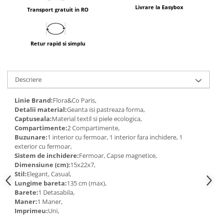
Livrare la Easybox
Transport gratuit in RO
Retur rapid si simplu
Descriere
Linie Brand:
Flora&Co Paris,
Detalii material:
Geanta isi pastreaza forma,
Captuseala:
Material textil si piele ecologica,
Compartimente:
2 Compartimente,
Buzunare:
1 interior cu fermoar, 1 interior fara inchidere, 1
exterior cu fermoar,
Sistem de inchidere:
Fermoar, Capse magnetice,
Dimensiune (cm):
15x22x7,
Stil:
Elegant, Casual,
Lungime bareta:
135 cm (max),
Barete:
1 Detasabila,
Maner:
1 Maner,
Imprimeu:
Uni,