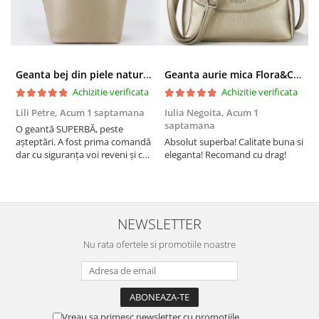
Geanta bej din piele naturala 8966 123
Geanta aurie mica Flora&CO Paris H6930 16
Achizitie verificata
Achizitie verificata
Lili Petre,
Acum 1 saptamana
Iulia Negoita,
Acum 1
A
saptamana
O geantă SUPERBĂ, peste
S
așteptări. A fost prima comandă
Absolut superba! Calitate buna si
f
dar cu siguranța voi reveni și cu
eleganta! Recomand cu drag!
S
alte comenzi. Produs de calitate,
promtitudine în expedierea
comenzii (comanda a sosit a
doua zi). RECOMAND SOFILINE!!!
NEWSLETTER
Nu rata ofertele si promotiile noastre
Vreau sa primesc newsletter cu promotiile