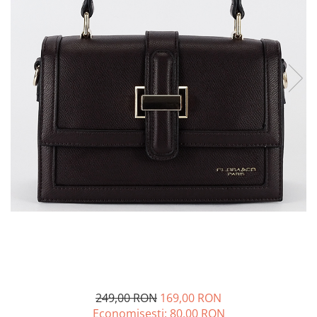
Incaltamine primavara-vara piele
Imbracaminte
Camasi si topuri
Blugi si pantaloni
Fuste
Pulovere si cardigane
Rochii
Salopete
Incaltaminte toamna-iarna piele
249,00 RON
169,00 RON
Economisesti:
80,00
RON