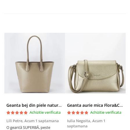
Geanta bej din piele naturala 8966 123
Geanta aurie mica Flora&CO Paris H6930 16
Achizitie verificata
Achizitie verificata
Lili Petre,
Acum 1 saptamana
Iulia Negoita,
Acum 1
A
saptamana
O geantă SUPERBĂ, peste
S