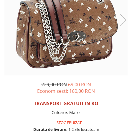
Incaltamine primavara-vara piele
Imbracaminte
Camasi si topuri
Blugi si pantaloni
Fuste
Pulovere si cardigane
Rochii
Salopete
Incaltaminte toamna-iarna piele
229,00 RON
69,00 RON
Economisesti:
160,00
RON
TRANSPORT GRATUIT IN RO
Culoare
:
Maro
STOC EPUIZAT
Durata de livrare:
1-2 zile lucratoare