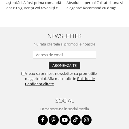
așteptări. A fost prima comandă
Absolut superba! Calitate buna si
f
dar cu siguranța voi reveni și cu
eleganta! Recomand cu drag!
S
alte comenzi. Produs de calitate,
promtitudine în expedierea
comenzii (comanda a sosit a
doua zi). RECOMAND SOFILINE!!!
NEWSLETTER
Nu rata ofertele si promotiile noastre
Vreau sa primesc newsletter cu promotiile
magazinului. Afla mai multe in
Politica de
Confidentialitate
SOCIAL
Urmareste-ne in social media