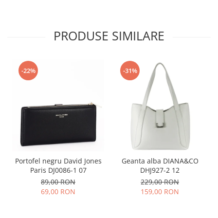
PRODUSE SIMILARE
-22%
-31%
Portofel negru David Jones
Geanta alba DIANA&CO
Paris DJ0086-1 07
DHJ927-2 12
89,00 RON
229,00 RON
69,00 RON
159,00 RON