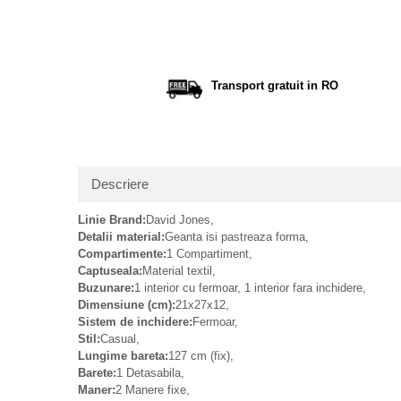
Distribu
pe
Facebo
Transport gratuit in RO
Descriere
Linie Brand:
David Jones,
Detalii material:
Geanta isi pastreaza forma,
Compartimente:
1 Compartiment,
Captuseala:
Material textil,
Buzunare:
1 interior cu fermoar, 1 interior fara inchidere,
Dimensiune (cm):
21x27x12,
Sistem de inchidere:
Fermoar,
Stil:
Casual,
Lungime bareta:
127 cm (fix),
Barete:
1 Detasabila,
Maner:
2 Manere fixe,