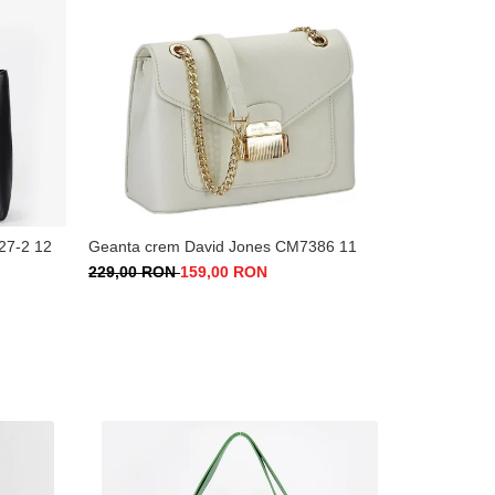
27-2 12
Geanta crem David Jones CM7386 11
Geanta ele
229,00 RON
159,00 RON
249,00 RO