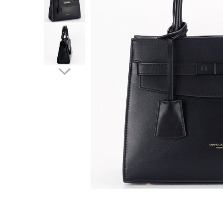
Incaltamine primavara-vara piele
Imbracaminte
Camasi si topuri
Blugi si pantaloni
Fuste
Pulovere si cardigane
Rochii
Salopete
Incaltaminte toamna-iarna piele