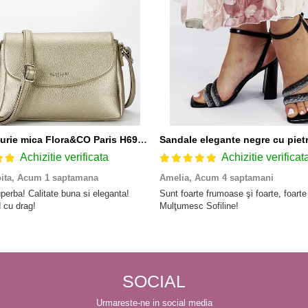
Geanta aurie mica Flora&CO Paris H6930 16
Achizitie verificata
Achizitie verificat
oita,
Acum 1 saptamana
Amelia,
Acum 4 saptamani
perba! Calitate buna si eleganta!
Sunt foarte frumoase şi foarte, foart
cu drag!
Mulţumesc Sofiline!
SOCIAL
Urmareste-ne in social media