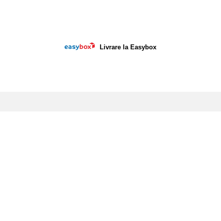
ie
ok
Livrare la Easybox