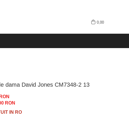
0,00
de dama David Jones CM7348-2 13
 RON
00
RON
IT IN RO