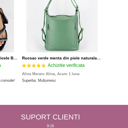
Sandale elegante negre cu pietricele BZF8778 M12
Rucsac verde menta din piele naturala 2 in 1 Lucia 121
a
Achizitie verificata
Alina Meraru Alina,
Acum 1 luna
Irina Mihae
e comode!
Superba. Mulțumesc
Tocmai ce am
rpd nu ma as
primit-o gea
SUPORT CLIENTI
9-16