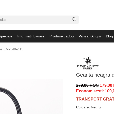
Speciale
Informatii Livrare
Produse cadou
Vanzari Angro
Blog
es CM7348-2 13
Geanta neagra 
279,00 RON
179,00
Economisesti:
100,
TRANSPORT GRATU
Culoare
:
Negru