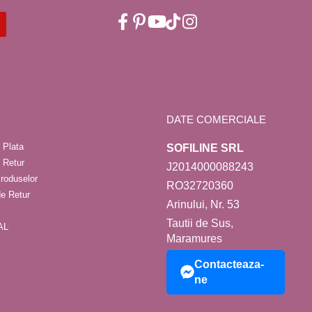
DATE COMERCIALE
 Plata
SOFILINE SRL
e Retur
J2014000088243
roduselor
RO32720360
de Retur
Arinului, Nr. 53
Tautii de Sus,
AL
Maramures
Contacteaza-
ne