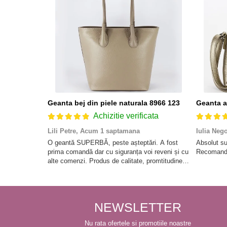
Geanta bej din piele naturala 8966 123
Achizitie verificata
Lili Petre,
Acum 1 saptamana
Iulia Neg
O geantă SUPERBĂ, peste așteptări. A fost
Absolut su
prima comandă dar cu siguranța voi reveni și cu
Recomand 
alte comenzi. Produs de calitate, promtitudine
în expedierea comenzii (comanda a sosit a
doua zi). RECOMAND SOFILINE!!!
NEWSLETTER
Nu rata ofertele si promotiile noastre