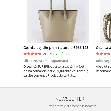
Geanta bej din piele naturala 8966 123
Achizitie verificata
Lili Petre,
Acum 1 saptamana
Iulia Neg
O geantă SUPERBĂ, peste așteptări. A fost
Absolut su
prima comandă dar cu siguranța voi reveni și
Recomand 
cu alte comenzi. Produs de calitate,
promtitudine în expedierea comenzii
(comanda a sosit a doua zi). RECOMAND
SOFILINE!!!
NEWSLETTER
Nu rata ofertele si promotiile noastre