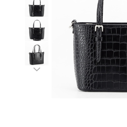
Incaltamine primavara-vara piele
Imbracaminte
Camasi si topuri
Blugi si pantaloni
Fuste
Pulovere si cardigane
Rochii
Salopete
Incaltaminte toamna-iarna piele
Distribuie
pe
Facebook