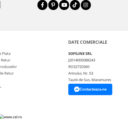
DATE COMERCIALE
 Plata
SOFILINE SRL
e Retur
J2014000088243
Produselor
RO32720360
de Retur
Arinului, Nr. 53
Tautii de Sus, Maramures
L
Contacteaza-ne