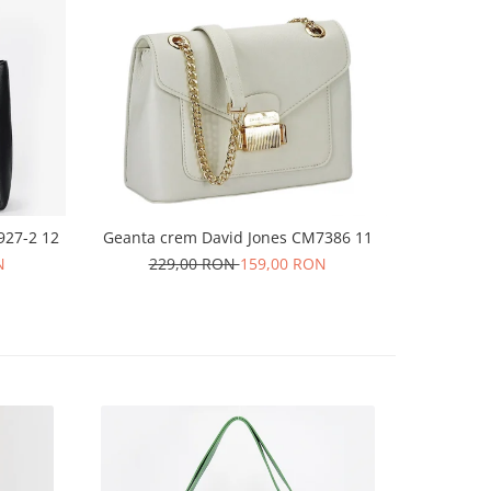
927-2 12
Geanta crem David Jones CM7386 11
Geant
N
229,00 RON
159,00 RON
24