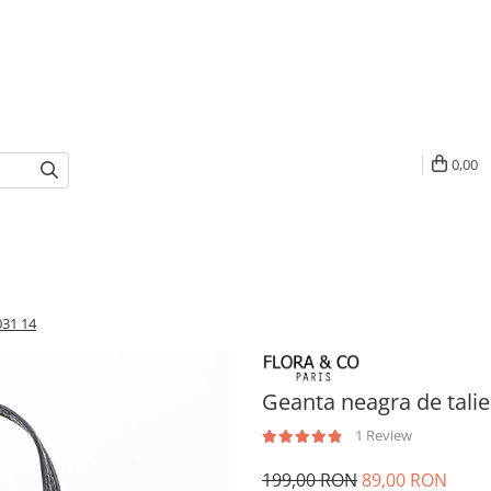
0,00
031 14
Geanta neagra de tali
1 Review
199,00 RON
89,00 RON