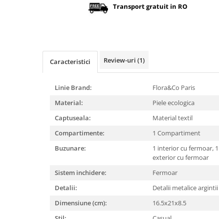
Transport gratuit in RO
Review-uri
(1)
Caracteristici
Linie Brand:
Flora&Co Paris
Material:
Piele ecologica
Captuseala:
Material textil
Compartimente:
1 Compartiment
Buzunare:
1 interior cu fermoar,
1
exterior cu fermoar
Sistem inchidere:
Fermoar
Detalii:
Detalii metalice arginti
Dimensiune (cm):
16.5x21x8.5
Stil:
Casual