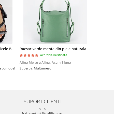
Sandale elegante negre cu pietricele BZF8778 M12
Rucsac verde menta din piele naturala 2 in 1 Lucia 121
Achizitie verificata
Alina Meraru Alina,
Acum 1 luna
Irina Mihae
te comode!
Superba. Mulțumesc
Tocmai ce am
foarte rpd n
azi am primi
mtumesc !
SUPORT CLIENTI
9-16
contact@sofiline.ro