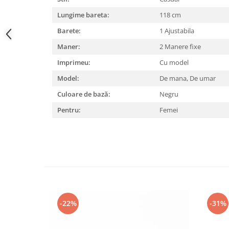
Lungime bareta:
118 cm
Barete:
1 Ajustabila
Maner:
2 Manere fixe
Imprimeu:
Cu model
Model:
De mana,
De umar
Culoare de bază:
Negru
Pentru:
Femei
-22%
-31%