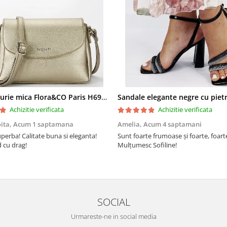
Geanta aurie mica Flora&CO Paris H6930 16
Achizitie verificata
Achizitie verificata
oita,
Acum 1 saptamana
Amelia,
Acum 4 saptamani
perba! Calitate buna si eleganta!
Sunt foarte frumoase şi foarte, foar
cu drag!
Mulţumesc Sofiline!
SOCIAL
Urmareste-ne in social media