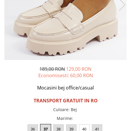
Incaltamine primavara-vara piele
Imbracaminte
Camasi si topuri
Blugi si pantaloni
Fuste
Pulovere si cardigane
Rochii
Salopete
Incaltaminte toamna-iarna piele
189,00 RON
129,00 RON
Economisesti:
60,00
RON
Mocasini bej office/casual
TRANSPORT GRATUIT IN RO
Culoare
:
Bej
Marime
:
36
37
38
39
40
41