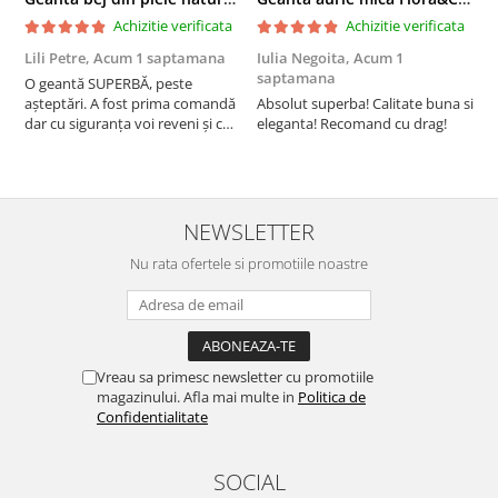
Achizitie verificata
Achizitie verificata
Lili Petre,
Acum 1 saptamana
Iulia Negoita,
Acum 1
A
saptamana
O geantă SUPERBĂ, peste
S
așteptări. A fost prima comandă
Absolut superba! Calitate buna si
f
dar cu siguranța voi reveni și cu
eleganta! Recomand cu drag!
S
alte comenzi. Produs de calitate,
promtitudine în expedierea
comenzii (comanda a sosit a
doua zi). RECOMAND SOFILINE!!!
NEWSLETTER
Nu rata ofertele si promotiile noastre
Vreau sa primesc newsletter cu promotiile
magazinului. Afla mai multe in
Politica de
Confidentialitate
SOCIAL