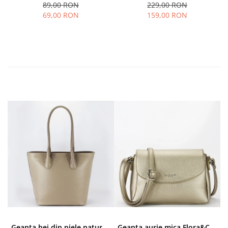
89,00 RON
229,00 RON
69,00 RON
159,00 RON
Geanta bej din piele naturala 8966 123
Geanta aurie mica Flora&CO Paris H6930 16