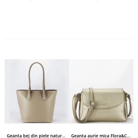
Geanta bej din piele naturala 8966 123
Geanta aurie mica Flora&CO Paris H6930 16