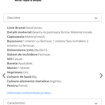
Retur rapid si simplu
Descriere
Linie Brand:
David Jones,
Detalii material:
Geanta isi pastreaza forma, Material moale,
Captuseala:
Material textil,
Buzunare:
1 interior cu fermoar, 1 interior fara inchidere, 2
exterior cu fermoar,
Dimensiune (cm):
28x26x12,
Sistem de inchidere:
Fermoar,
Stil:
Casual,
Barete:
Ajustabile,
Maner:
1 Maner,
Imprimeu:
Uni,
Culoare de bază:
Bej,
Culoare elemente metalice:
Argintiu,
Pentru:
Femei.
Informatii conformitate produs
Caracteristici