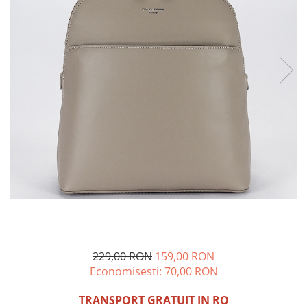
Incaltamine primavara-vara piele
Imbracaminte
Camasi si topuri
Blugi si pantaloni
Fuste
Pulovere si cardigane
Rochii
Salopete
Incaltaminte toamna-iarna piele
229,00 RON
159,00 RON
Economisesti:
70,00
RON
TRANSPORT GRATUIT IN RO