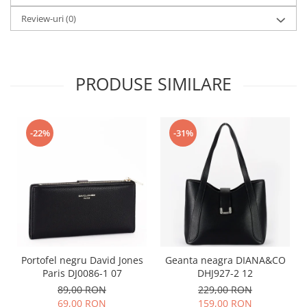
Review-uri
(0)
PRODUSE SIMILARE
-22%
-31%
Portofel negru David Jones
Geanta neagra DIANA&CO
Paris DJ0086-1 07
DHJ927-2 12
89,00 RON
229,00 RON
69,00 RON
159,00 RON