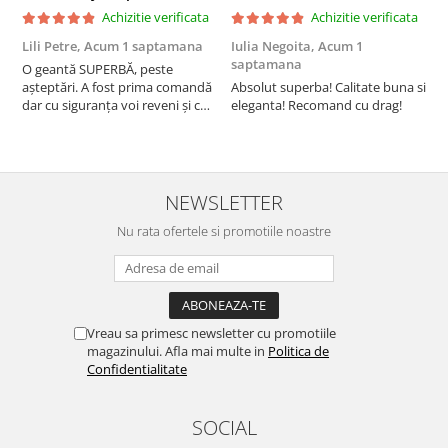
Achizitie verificata
Achizitie verificata
Lili Petre,
Acum 1 saptamana
Iulia Negoita,
Acum 1
A
saptamana
O geantă SUPERBĂ, peste
S
așteptări. A fost prima comandă
Absolut superba! Calitate buna si
f
dar cu siguranța voi reveni și cu
eleganta! Recomand cu drag!
S
alte comenzi. Produs de calitate,
promtitudine în expedierea
comenzii (comanda a sosit a
doua zi). RECOMAND SOFILINE!!!
NEWSLETTER
Nu rata ofertele si promotiile noastre
Vreau sa primesc newsletter cu promotiile
magazinului. Afla mai multe in
Politica de
Confidentialitate
SOCIAL