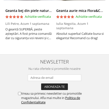
Geanta bej din piele naturala 8966 123
Geanta aurie mica Flora&CO Paris H6930 16
Achizitie verificata
Achizitie verificata
Lili Petre,
Acum 1 saptamana
Iulia Negoita,
Acum 1
A
saptamana
O geantă SUPERBĂ, peste
S
așteptări. A fost prima comandă
Absolut superba! Calitate buna si
f
dar cu siguranța voi reveni și cu
eleganta! Recomand cu drag!
S
alte comenzi. Produs de calitate,
promtitudine în expedierea
comenzii (comanda a sosit a
doua zi). RECOMAND SOFILINE!!!
NEWSLETTER
Nu rata ofertele si promotiile noastre
Vreau sa primesc newsletter cu promotiile
magazinului. Afla mai multe in
Politica de
Confidentialitate