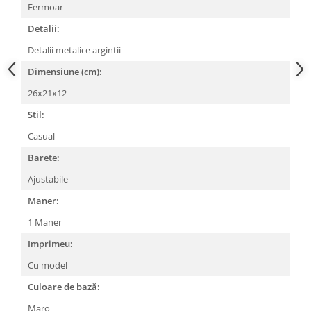
Fermoar
Detalii:
Detalii metalice argintii
Dimensiune (cm):
26x21x12
Stil:
Casual
Barete:
Ajustabile
Maner:
1 Maner
Imprimeu:
Cu model
Culoare de bază:
Maro