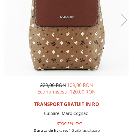
Incaltamine primavara-vara piele
Imbracaminte
Camasi si topuri
Blugi si pantaloni
Fuste
Pulovere si cardigane
Rochii
Salopete
Incaltaminte toamna-iarna piele
229,00 RON
109,00 RON
Economisesti:
120,00
RON
TRANSPORT GRATUIT IN RO
Culoare
:
Maro Cognac
STOC EPUIZAT
Durata de livrare:
1-2 zile lucratoare